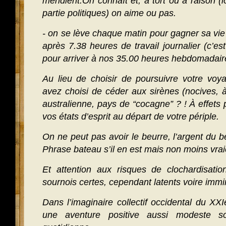
mendient.On connaît et, à tort ou à raison (l
partie politiques) on aime ou pas.
- on se lève chaque matin pour gagner sa vie
après 7.38 heures de travail journalier (c’e
pour arriver à nos 35.00 heures hebdomadair
Au lieu de choisir de poursuivre votre voy
avez choisi de céder aux sirènes (nocives, 
australienne, pays de “cocagne” ? ! À effets
vos états d’esprit au départ de votre périple.
On ne peut pas avoir le beurre, l’argent du beu
Phrase bateau s’il en est mais non moins vr
Et attention aux risques de clochardisation
sournois certes, cependant latents voire immi
Dans l’imaginaire collectif occidental du XX
une aventure positive aussi modeste so