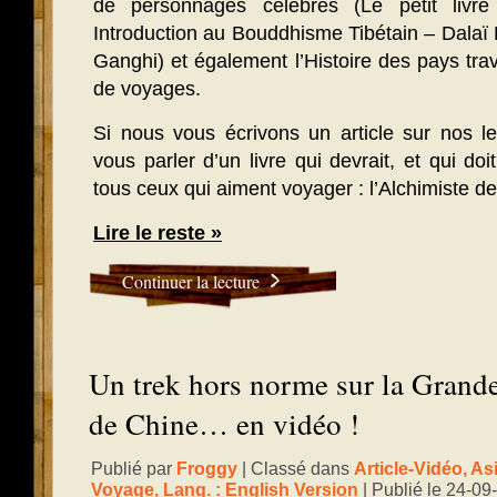
de personnages célèbres (Le petit liv
Introduction au Bouddhisme Tibétain – Dalaï
Ganghi) et également l’Histoire des pays tr
de voyages.
Si nous vous écrivons un article sur nos le
vous parler d’un livre qui devrait, et qui do
tous ceux qui aiment voyager : l’Alchimiste d
Lire le reste »
Continuer la lecture
Un trek hors norme sur la Grand
de Chine… en vidéo !
Publié par
Froggy
| Classé dans
Article-Vidéo
,
As
Voyage
,
Lang. : English Version
| Publié le 24-09