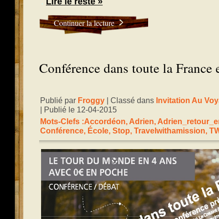
.
Lire le reste »
Continuer la lecture
Conférence dans toute la France
Publié par
Froggy
| Classé dans
Invitation Au Vo
| Publié le 12-04-2015
Mots-Clefs :
Accordéon
,
Adrien
,
Adrien_retour_
Conférence
,
École
,
Stop
,
Travelwithamission
,
T