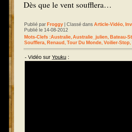
Dès que le vent soufflera…
Publié par
Froggy
| Classé dans
Article-Vidéo
,
In
Publié le 14-08-2012
Mots-Clefs :
Australie
,
Australie_julien
,
Bateau-S
Soufflera
,
Renaud
,
Tour Du Monde
,
Voilier-Stop
,
- Vidéo sur
Youku
: