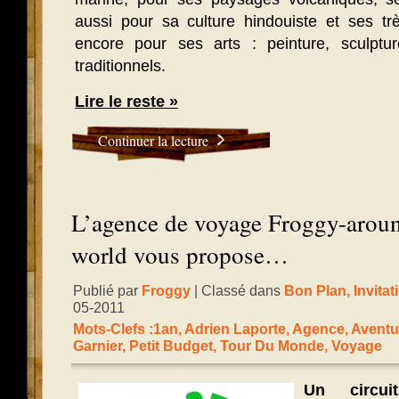
aussi pour sa culture hindouiste et ses t
encore pour ses arts : peinture, sculptu
traditionnels.
Lire le reste »
Continuer la lecture
L’agence de voyage Froggy-aroun
world vous propose…
Publié par
Froggy
| Classé dans
Bon Plan
,
Invita
05-2011
Mots-Clefs :
1an
,
Adrien Laporte
,
Agence
,
Aventu
Garnier
,
Petit Budget
,
Tour Du Monde
,
Voyage
Un circu