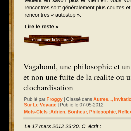
veulent en savoir plus et viennent vous voi
rencontres sont généralement plus courtes et 
rencontres « autostop ».
Lire le reste »
Continuer la lecture
Vagabond, une philosophie et un 
et non une fuite de la realite ou 
clochardisation
Publié par
Froggy
| Classé dans
Autres...
,
Invitat
Sur Le Voyage
| Publié le 07-05-2012
Mots-Clefs :
Adrien
,
Bonheur
,
Philosophie
,
Refle
Le 17 mars 2012 23:20, C. écrit :