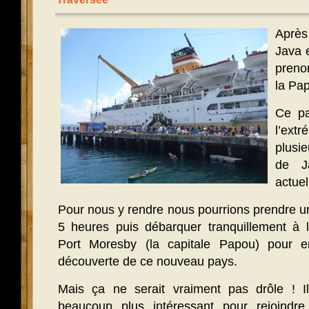
Après
Java 
preno
la Pa
Ce pa
l’extr
plusie
de J
actue
Pour nous y rendre nous pourrions prendre un
5 heures puis débarquer tranquillement à l’
Port Moresby (la capitale Papou) pour e
découverte de ce nouveau pays.
Mais ça ne serait vraiment pas drôle ! I
beaucoup plus intéressant pour rejoindre