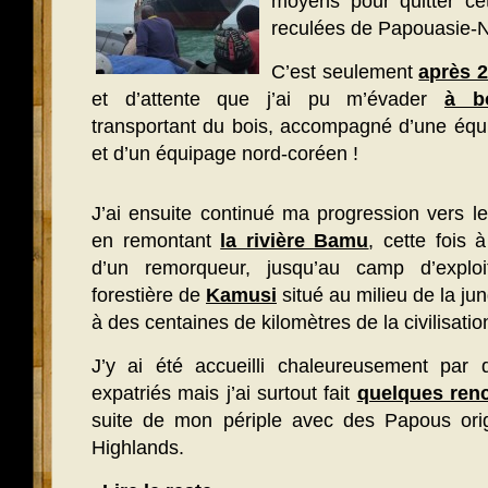
moyens pour quitter ce
reculées de Papouasie-N
C’est seulement
après 
et d’attente que j’ai pu m’évader
à b
transportant du bois, accompagné d’une équi
et d’un équipage nord-coréen !
J’ai ensuite continué ma progression vers l
en remontant
la rivière Bamu
, cette fois 
d’un remorqueur, jusqu’au camp d’exploit
forestière de
Kamusi
situé au milieu de la jun
à des centaines de kilomètres de la civilisatio
J’y ai été accueilli chaleureusement par de
expatriés mais j’ai surtout fait
quelques renc
suite de mon périple avec des Papous orig
Highlands.