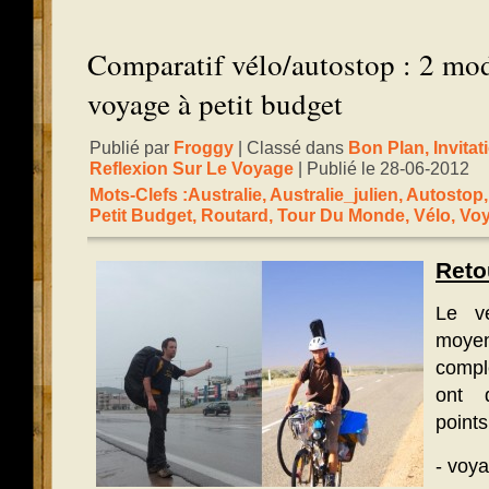
Comparatif vélo/autostop : 2 mo
voyage à petit budget
Publié par
Froggy
| Classé dans
Bon Plan
,
Invita
Reflexion Sur Le Voyage
| Publié le 28-06-2012
Mots-Clefs :
Australie
,
Australie_julien
,
Autostop
Petit Budget
,
Routard
,
Tour Du Monde
,
Vélo
,
Vo
Reto
Le v
moy
complé
ont 
point
- voya