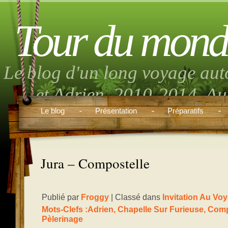
Tour du mond
Le blog d'un long voyage aut
et Adrien. 2010-2014. Aut
musique, randonnée, volont
Le blog
Présentation
Préparatifs
boulo
Jura – Compostelle
Publié par
Froggy
| Classé dans
Invitation Au Vo
Mots-Clefs :
Adrien
,
Chapelle Sur Furieuse
,
Comp
Pèlerinage