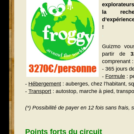
explorateurs
la recher
d’expérienc
!
.
Guizmo vou
partir de
comprenant :
- 365 jours 
-
Formule
: p
-
Hébergement
: auberges, chez l’habitant, squ
-
Transport
: autostop, marche à pied, transp
(*) Possibilité de payer en 12 fois sans frais,
.
Points forts du circuit