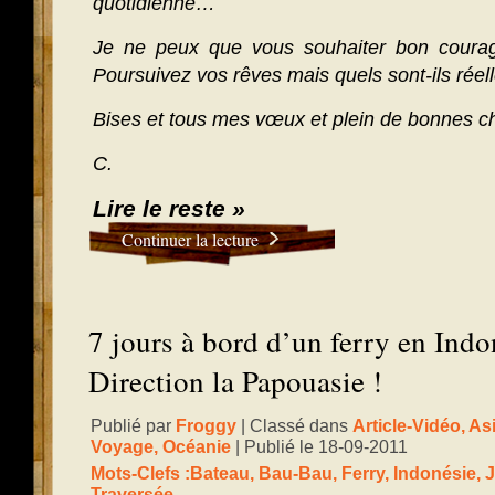
quotidienne…
Je ne peux que vous souhaiter bon courag
Poursuivez vos rêves mais quels sont-ils réel
Bises et tous mes vœux et plein de bonnes c
C.
Lire le reste »
Continuer la lecture
7 jours à bord d’un ferry en Ind
Direction la Papouasie !
Publié par
Froggy
| Classé dans
Article-Vidéo
,
As
Voyage
,
Océanie
| Publié le 18-09-2011
Mots-Clefs :
Bateau
,
Bau-Bau
,
Ferry
,
Indonésie
,
J
Traversée