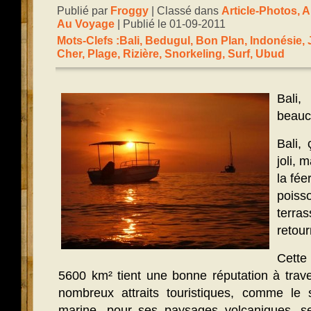
Publié par
Froggy
| Classé dans
Article-Photos
,
A
Au Voyage
| Publié le 01-09-2011
Mots-Clefs :
Bali
,
Bedugul
,
Bon Plan
,
Indonésie
,
Cher
,
Plage
,
Rizière
,
Snorkeling
,
Surf
,
Ubud
Bali,
beauc
Bali,
joli, 
la fée
poiss
terras
retour
Cette 
5600 km² tient une bonne réputation à trav
nombreux attraits touristiques, comme le 
marine, pour ses paysages volcaniques, se