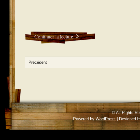
Continuer la lecture
Précédent
© All Rights R
Powered by
WordPress
| Designed 