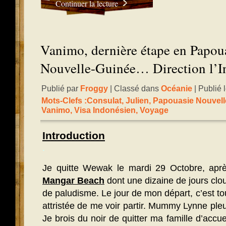
Continuer la lecture
Vanimo, dernière étape en Papou
Nouvelle-Guinée… Direction l’I
Publié par
Froggy
| Classé dans
Océanie
| Publié 
Mots-Clefs :
Consulat
,
Julien
,
Papouasie Nouvell
Vanimo
,
Visa Indonésien
,
Voyage
Introduction
.
Je quitte Wewak le mardi 29 Octobre, apr
Mangar Beach
dont une dizaine de jours clou
de paludisme. Le jour de mon départ, c’est t
attristée de me voir partir. Mummy Lynne pleur
Je brois du noir de quitter ma famille d’accue