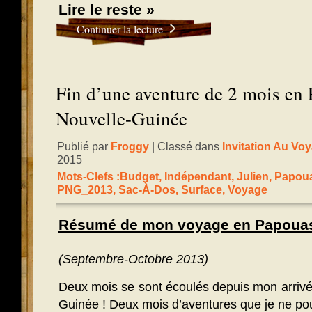
Lire le reste »
Continuer la lecture
Fin d’une aventure de 2 mois en 
Nouvelle-Guinée
Publié par
Froggy
| Classé dans
Invitation Au Vo
2015
Mots-Clefs :
Budget
,
Indépendant
,
Julien
,
Papoua
PNG_2013
,
Sac-À-Dos
,
Surface
,
Voyage
Résumé de mon voyage en Papouas
(Septembre-Octobre 2013)
Deux mois se sont écoulés depuis mon arriv
Guinée ! Deux mois d’aventures que je ne pour