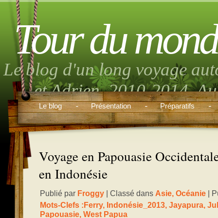
Tour du mond
Le blog d'un long voyage aut
et Adrien. 2010-2014. Aut
musique, randonnée, volont
Le blog
Présentation
Préparatifs
boulo
Voyage en Papouasie Occidentale 
en Indonésie
Publié par
Froggy
| Classé dans
Asie
,
Océanie
| P
Mots-Clefs :
Ferry
,
Indonésie_2013
,
Jayapura
,
Ju
Papouasie
,
West Papua