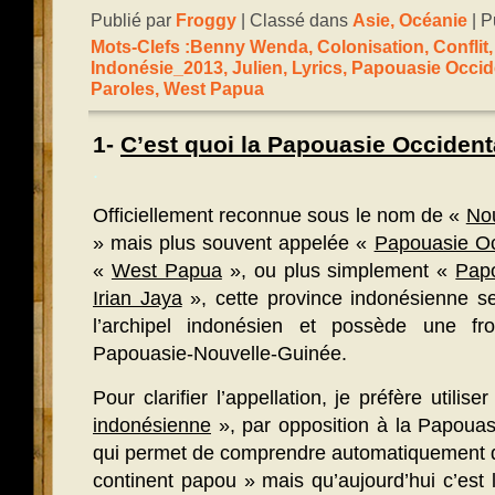
Publié par
Froggy
| Classé dans
Asie
,
Océanie
| P
Mots-Clefs :
Benny Wenda
,
Colonisation
,
Conflit
Indonésie_2013
,
Julien
,
Lyrics
,
Papouasie Occid
Paroles
,
West Papua
1-
C’est quoi la Papouasie Occident
.
Officiellement reconnue sous le nom de «
Nou
» mais plus souvent appelée «
Papouasie Oc
«
West Papua
», ou plus simplement «
Pap
Irian Jaya
», cette province indonésienne se
l’archipel indonésien et possède une fro
Papouasie-Nouvelle-Guinée.
Pour clarifier l’appellation, je préfère utilis
indonésienne
», par opposition à la Papouas
qui permet de comprendre automatiquement 
continent papou » mais qu’aujourd’hui c’est