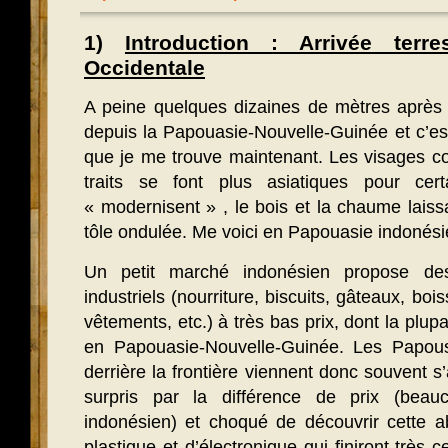
1)
Introduction : Arrivée terr
Occidentale
A peine quelques dizaines de mètres après a
depuis la Papouasie-Nouvelle-Guinée et c’es
que je me trouve maintenant. Les visages c
traits se font plus asiatiques pour cer
« modernisent » , le bois et la chaume laiss
tôle ondulée. Me voici en Papouasie indonés
Un petit marché indonésien propose des
industriels (nourriture, biscuits, gâteaux, boi
vêtements, etc.) à très bas prix, dont la plup
en Papouasie-Nouvelle-Guinée. Les Papous
derrière la frontière viennent donc souvent s’
surpris par la différence de prix (beau
indonésien) et choqué de découvrir cette 
plastique et d’électronique qui finiront très