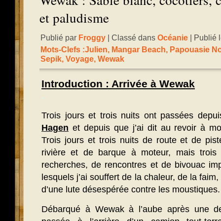
Wewak : Sable blanc, cocotiers, 
et paludisme
Publié par
Froggy
| Classé dans
Océanie
| Publié 
Mots-Clefs :
Julien
,
Mangar Beach
,
Papouasie No
Sepik
,
Voyage
,
Wewak
Introduction : Arrivée à Wewak
.
Trois jours et trois nuits ont passées depu
Hagen
et depuis que j’ai dit au revoir à 
Trois jours et trois nuits de route et de pi
rivière et de barque à moteur, mais trois 
recherches, de rencontres et de bivouac imp
lesquels j’ai souffert de la chaleur, de la fa
d’une lute désespérée contre les moustiques.
Débarqué à Wewak à l’aube après une der