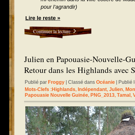
pour l’agrandir)
Lire le reste »
Continuer la lecture
Julien en Papouasie-Nouvelle-Gu
Retour dans les Highlands avec 
Publié par
Froggy
| Classé dans
Océanie
| Publié 
Mots-Clefs :
Highlands
,
Indépendant
,
Julien
,
Mon
Papouasie Nouvelle Guinée
,
PNG_2013
,
Tamal
,