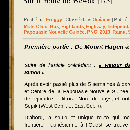
Sur la route de Wewak [1/3]
Publié par
Froggy
| Classé dans
Océanie
| Publié 
Mots-Clefs :
Bus
,
Highlands
,
Highway
,
Indépend
Papouasie Nouvelle Guinée
,
PNG_2013
,
Ramu
,
Première partie : De Mount Hagen 
.
Suite de l’article précédent :
« Retour d
Simon »
Après avoir passé plus de 5 semaines à parc
et-Centre de la Papouasie-Nouvelle-Guinée,
de rejoindre le littoral Nord du pays, et n
Sépik (West Sepik et East Sepik).
D’abord, la seule et unique route qui me 
frontière indonésienne à l’Ouest se trouve