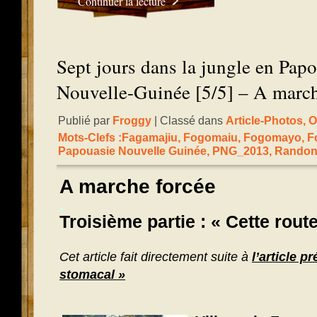
Continuer la lecture
Sept jours dans la jungle en Papo
Nouvelle-Guinée [5/5] – A march
Publié par
Froggy
| Classé dans
Article-Photos
,
O
Mots-Clefs :
Fagamajiu
,
Fogomaiu
,
Fogomayo
,
F
Papouasie Nouvelle Guinée
,
PNG_2013
,
Randon
A marche forcée
.
Troisième partie : « Cette rout
.
Cet article fait directement suite à
l’article p
stomacal »
.