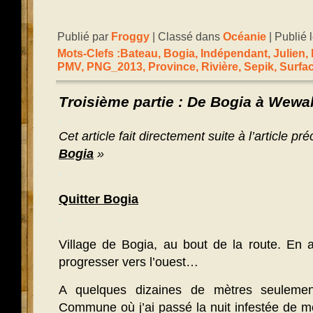
Publié par
Froggy
| Classé dans
Océanie
| Publié 
Mots-Clefs :
Bateau
,
Bogia
,
Indépendant
,
Julien
,
PMV
,
PNG_2013
,
Province
,
Rivière
,
Sepik
,
Surfa
Troisième partie : De Bogia à Wewa
.
Cet article fait directement suite à l’article pr
Bogia
»
.
Quitter Bogia
.
Village de Bogia, au bout de la route. En 
progresser vers l’ouest…
A quelques dizaines de mètres seuleme
Commune où j’ai passé la nuit infestée de m