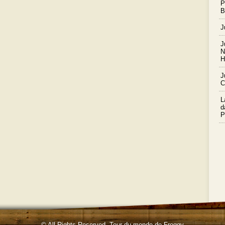
P
B
J
J
N
H
J
C
L
d
P
© All Rights Reserved.
Tour du monde de Froggy