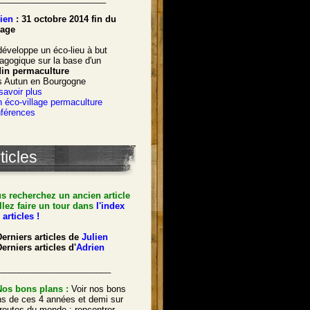
ien
: 31 octobre 2014 fin du
age
développe un éco-lieu à but
agogique sur la base d'un
din permaculture
s Autun en Bourgogne
savoir plus
 éco-village permaculture
férences
ticles
s recherchez un ancien article
llez faire un tour dans
l'index
 articles !
Derniers articles de
Julien
erniers articles d'
Adrien
_______________________
Nos bons plans :
Voir nos bons
ns de ces 4 années et demi sur
 routes du monde : rencontrer