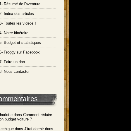
1- Résumé de l'aventure
2- Index des articles
3- Toutes les vidéos !
4- Notre itinéraire
5- Budget et statistiques
6- Froggy sur Facebook
7- Faire un don
8- Nous contacter
ommentaires
harlotte dans
Comment réduire
on budget voiture ?
echigue dans
J’irai dormir dans