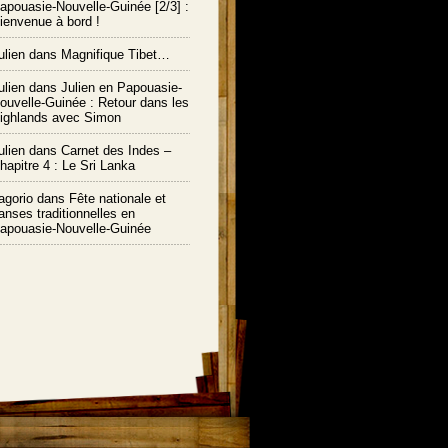
apouasie-Nouvelle-Guinée [2/3] :
ienvenue à bord !
ulien
dans
Magnifique Tibet…
ulien
dans
Julien en Papouasie-
ouvelle-Guinée : Retour dans les
ighlands avec Simon
ulien
dans
Carnet des Indes –
hapitre 4 : Le Sri Lanka
agorio dans
Fête nationale et
anses traditionnelles en
apouasie-Nouvelle-Guinée