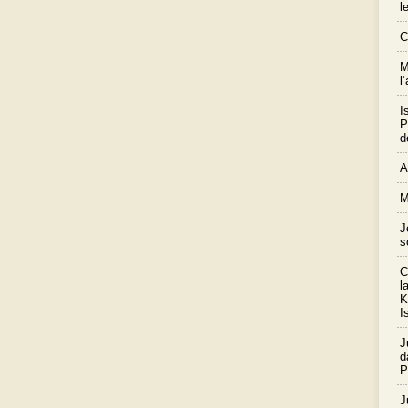
l
C
M
l
I
P
d
A
M
J
s
C
l
K
I
J
d
P
J