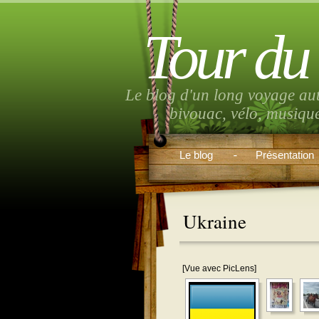
Tour du
Le blog d'un long voyage au
bivouac, vélo, musiqu
Le blog
Présentation
Ukraine
[Vue avec PicLens]