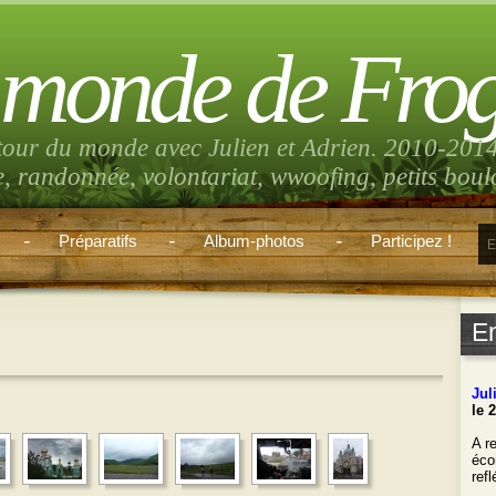
 monde de Fro
tour du monde avec Julien et Adrien. 2010-2014
e, randonnée, volontariat, wwoofing, petits bou
Préparatifs
Album-photos
Participez !
E
Jul
le 
A re
éco
ref
___