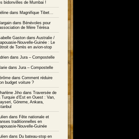
es bidonvilles de Mumbai !
éline dans
Magnifique Tibet…
argain dans
Bénévoles pour
’association de Mère Térésa
sabelle Gaston dans
Australie /
apouasie-Nouvelle-Guinée : Le
étroit de Torrès en avion-stop
drien dans
Jura – Compostelle
arie
dans
Jura – Compostelle
érôme
dans
Comment réduire
on budget voiture ?
harlène Jiho
dans
Traversée de
a Turquie d’Est en Ouest : Van,
ayseri, Göreme, Ankara,
stanbul
ulien
dans
Fête nationale et
anses traditionnelles en
apouasie-Nouvelle-Guinée
ulien
dans
Du bateau-stop en