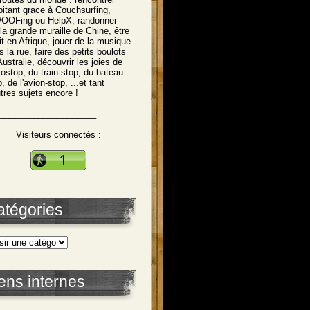
abitant grace à Couchsurfing,
OFing ou HelpX, randonner
 la grande muraille de Chine, être
tit en Afrique, jouer de la musique
s la rue, faire des petits boulots
Australie, découvrir les joies de
utostop, du train-stop, du bateau-
, de l'avion-stop, ...et tant
utres sujets encore !
____________________
Visiteurs connectés :
atégories
ens internes