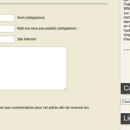
l'h
WWO
sur
ins
Nom (obligatoire)
dan
en 
Mail (ne sera pas publié) (obligatoire)
l'a
stop
d'a
Site Internet
___
C
r aux commentaires pour cet article afin de recevoir les
Li