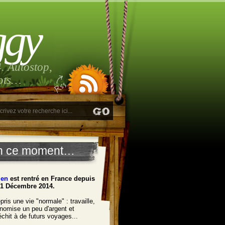
ggy
. Autostop,
lots…
n ce moment…
ien
est rentré en France depuis
21 Décembre 2014.
pris une vie "normale" : travaille,
nomise un peu d'argent et
léchit à de futurs voyages...
______________________