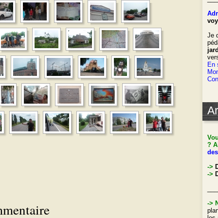
Adr
voy
Je 
péd
jar
ver
En 
Mon
Con
Ar
Vou
? A
des
->
->
D
___
->
mmentaire
pla
les