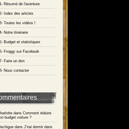
1- Résumé de l'aventure
2- Index des articles
3- Toutes les vidéos !
4- Notre itinéraire
5- Budget et statistiques
6- Froggy sur Facebook
7- Faire un don
8- Nous contacter
ommentaires
harlotte dans
Comment réduire
on budget voiture ?
echigue dans
J’irai dormir dans