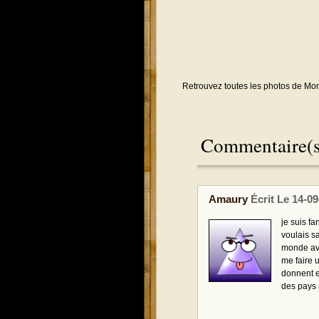
.
Retrouvez toutes les photos de Mon
Commentaire(s
Amaury
Écrit Le 14-0
je suis fa
voulais sa
monde ave
me faire 
donnent e
des pays a