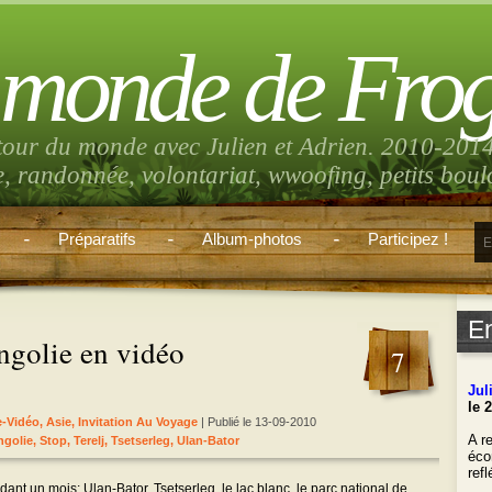
 monde de Fro
tour du monde avec Julien et Adrien. 2010-2014
e, randonnée, volontariat, wwoofing, petits bou
Préparatifs
Album-photos
Participez !
E
golie en vidéo
7
Jul
le 
e-Vidéo
,
Asie
,
Invitation Au Voyage
| Publié le 13-09-2010
A re
golie
,
Stop
,
Terelj
,
Tsetserleg
,
Ulan-Bator
éco
ref
ant un mois: Ulan-Bator, Tsetserleg, le lac blanc, le parc national de
___