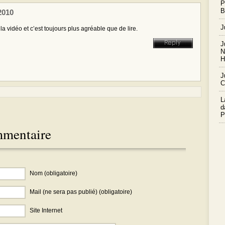
P
B
2010
J
la vidéo et c’est toujours plus agréable que de lire.
J
N
H
J
C
L
d
P
mmentaire
Nom (obligatoire)
Mail (ne sera pas publié) (obligatoire)
Site Internet