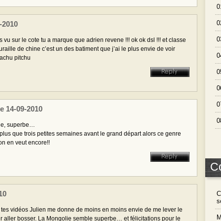
0
0
9-2010
0
s vu sur le cote tu a marque que adrien revene !!! ok ok dsl !!! et classe
raille de chine c’est un des batiment que j’ai le plus envie de voir
0
achu pitchu
0
0
0
Le 14-09-2010
0
ue, superbe…
plus que trois petites semaines avant le grand départ alors ce genre
on en veut encore!!
C
10
C
s
tes vidéos Julien me donne de moins en moins envie de me lever le
M
r aller bosser. La Mongolie semble superbe… et félicitations pour le