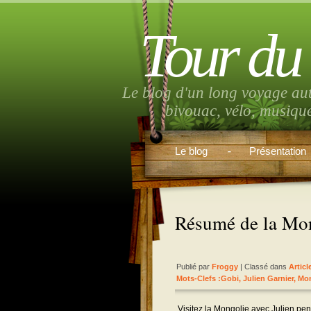
Tour du
Le blog d'un long voyage au
bivouac, vélo, musiqu
Le blog
Présentation
Résumé de la Mon
Publié par
Froggy
| Classé dans
Articl
Mots-Clefs :
Gobi
,
Julien Garnier
,
Mon
Visitez la Mongolie avec Julien pend