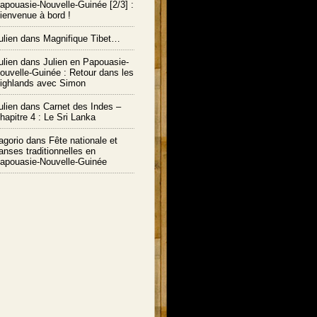
apouasie-Nouvelle-Guinée [2/3] :
ienvenue à bord !
ulien
dans
Magnifique Tibet…
ulien
dans
Julien en Papouasie-
ouvelle-Guinée : Retour dans les
ighlands avec Simon
ulien
dans
Carnet des Indes –
hapitre 4 : Le Sri Lanka
agorio dans
Fête nationale et
anses traditionnelles en
apouasie-Nouvelle-Guinée