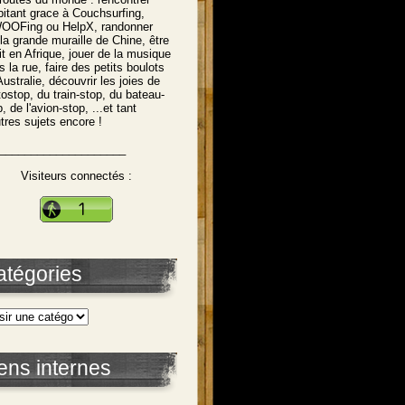
abitant grace à Couchsurfing,
OFing ou HelpX, randonner
 la grande muraille de Chine, être
tit en Afrique, jouer de la musique
s la rue, faire des petits boulots
Australie, découvrir les joies de
utostop, du train-stop, du bateau-
, de l'avion-stop, ...et tant
utres sujets encore !
____________________
Visiteurs connectés :
atégories
ens internes