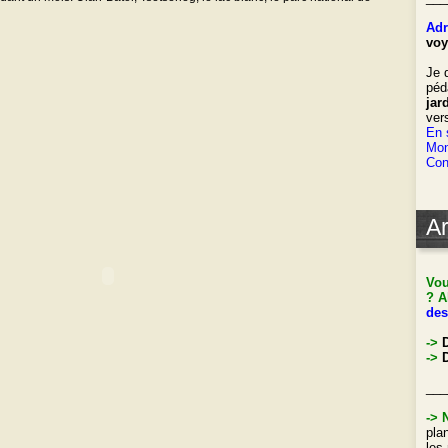
Adr
voy
Je 
péd
jar
ver
En 
Mon
Con
Ar
Vou
? A
des
->
->
D
___
->
pla
les