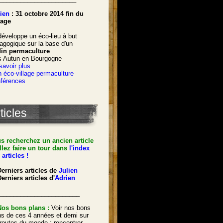
ien
: 31 octobre 2014 fin du
age
développe un éco-lieu à but
agogique sur la base d'un
din permaculture
s Autun en Bourgogne
savoir plus
 éco-village permaculture
férences
ticles
s recherchez un ancien article
llez faire un tour dans
l'index
 articles !
Derniers articles de
Julien
erniers articles d'
Adrien
_______________________
Nos bons plans :
Voir nos bons
ns de ces 4 années et demi sur
 routes du monde : rencontrer