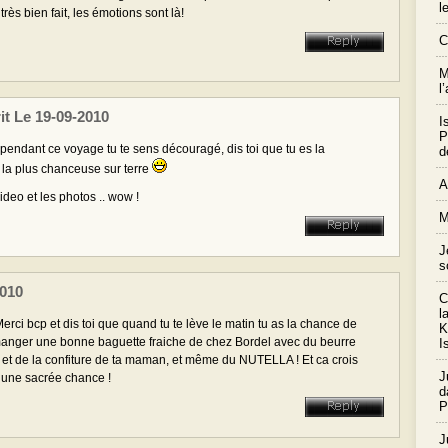
l
rès bien fait, les émotions sont là!
C
M
l
it Le 19-09-2010
I
P
r pendant ce voyage tu te sens découragé, dis toi que tu es la
d
la plus chanceuse sur terre
A
ideo et les photos .. wow !
M
J
s
2010
C
l
erci bcp et dis toi que quand tu te lève le matin tu as la chance de
K
anger une bonne baguette fraiche de chez Bordel avec du beurre
I
 et de la confiture de ta maman, et même du NUTELLA ! Et ca crois
J
t une sacrée chance !
d
P
J