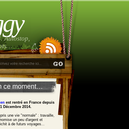
ggy
. Autostop,
lots…
n ce moment…
ien
est rentré en France depuis
21 Décembre 2014.
pris une vie "normale" : travaille,
nomise un peu d'argent et
léchit à de futurs voyages...
______________________