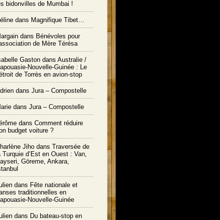
es bidonvilles de Mumbai !
éline dans
Magnifique Tibet…
argain dans
Bénévoles pour
’association de Mère Térésa
sabelle Gaston dans
Australie /
apouasie-Nouvelle-Guinée : Le
étroit de Torrès en avion-stop
drien dans
Jura – Compostelle
arie
dans
Jura – Compostelle
érôme
dans
Comment réduire
on budget voiture ?
harlène Jiho
dans
Traversée de
a Turquie d’Est en Ouest : Van,
ayseri, Göreme, Ankara,
stanbul
ulien
dans
Fête nationale et
anses traditionnelles en
apouasie-Nouvelle-Guinée
ulien
dans
Du bateau-stop en