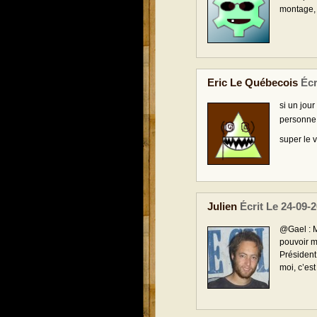
montage, t
Eric Le Québecois
Écr
si un jou
personne 
super le v
Julien
Écrit Le 24-09-
@Gael : M
pouvoir m
Président
moi, c’es