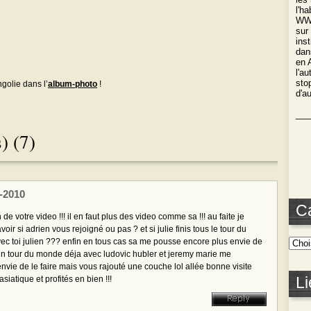
l'h
WWO
sur
ins
dan
en 
l'a
stop
golie dans l’
album-photo
!
d'a
___
) (7)
9-2010
C
n de votre video !!! il en faut plus des video comme sa !!! au faite je
voir si adrien vous rejoigné ou pas ? et si julie finis tous le tour du
c toi julien ??? enfin en tous cas sa me pousse encore plus envie de
un tour du monde déja avec ludovic hubler et jeremy marie me
nvie de le faire mais vous rajouté une couche lol allée bonne visite
Li
siatique et profités en bien !!!