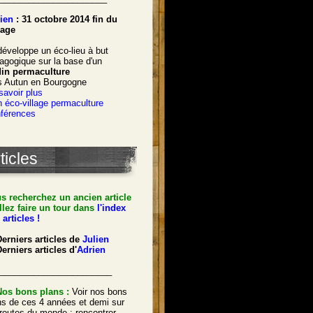
ien
: 31 octobre 2014 fin du
age
développe un éco-lieu à but
agogique sur la base d'un
din permaculture
s Autun en Bourgogne
savoir plus
 éco-village permaculture
férences
ticles
s recherchez un ancien article
llez faire un tour dans
l'index
 articles !
Derniers articles de
Julien
erniers articles d'
Adrien
_______________________
Nos bons plans :
Voir nos bons
ns de ces 4 années et demi sur
 routes du monde : rencontrer