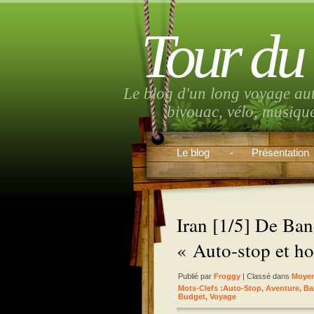
Tour du
Le blog d'un long voyage au
bivouac, vélo, musiqu
Le blog
Présentation
Iran [1/5] De Ba
« Auto-stop et hos
Publié par
Froggy
| Classé dans
Moyen
Mots-Clefs :
Auto-Stop
,
Aventure
,
Ba
Budget
,
Voyage