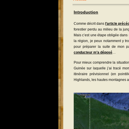
Introduction
.
Comme décrit dans
l’article précé
forestier perdu au milieu de la ju
Mais c’est une étape obligée dans m
la région, je peux notamment y tro
pour préparer la suite de mon pa
conducteur m’a déposé
…
Pour mieux comprendre la situation,
Guinée sur laquelle j’ai tracé mo
itinéraire prévisionnel (en pointi
Highlands, les hautes montagnes a
.