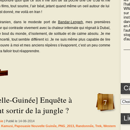
répondre quoi que ce soit il me sort de sa poche une clé USB et me
l'h
ilms, tout sourire, l’air béat, jetant quand même un oeil autour de lui
WWO
st donné, me voilà en Iran !
sur
ins
dan
 iranien, dans le modeste port de
Bandar-Lengeh
, mes premières
en 
ur qui contraste vivement avec la chaleur infernale qui régnait à Dubaï,
l'a
de bout du monde, d’isolement, de solitude et de calme absolu. Je me
stop
d'a
ncerté, tout semble différent ici. Je ne suis même plus capable de lire
’ouvre à moi et mes anciens répères s’évaporent, c’est un peu comme
___
va falloir tout réapprendre.
C
lle-Guinée] Enquête à
7
sortir de la jungle ?
Li
ie
| Publié le 14-06-2014
,
Kamusi
,
Papouasie Nouvelle Guinée
,
PNG_2013
,
Randonnée
,
Trek
,
Western