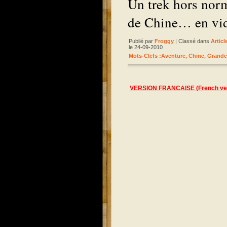
Un trek hors nor
de Chine… en vid
Publié par
Froggy
| Classé dans
Articl
le 24-09-2010
Mots-Clefs :
Aventure
,
Chine
,
Grande 
VERSION FRANCAISE (French ver
.