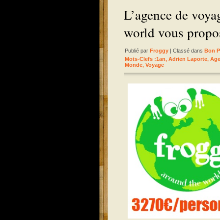
L’agence de voya
world vous prop
Publié par
Froggy
| Classé dans
Bon P
Mots-Clefs :
1an
,
Adrien Laporte
,
Age
Monde
,
Voyage