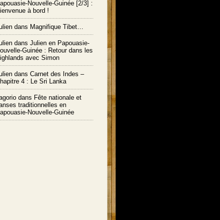
apouasie-Nouvelle-Guinée [2/3] :
ienvenue à bord !
ulien
dans
Magnifique Tibet…
ulien
dans
Julien en Papouasie-
ouvelle-Guinée : Retour dans les
ighlands avec Simon
ulien
dans
Carnet des Indes –
hapitre 4 : Le Sri Lanka
agorio dans
Fête nationale et
anses traditionnelles en
apouasie-Nouvelle-Guinée