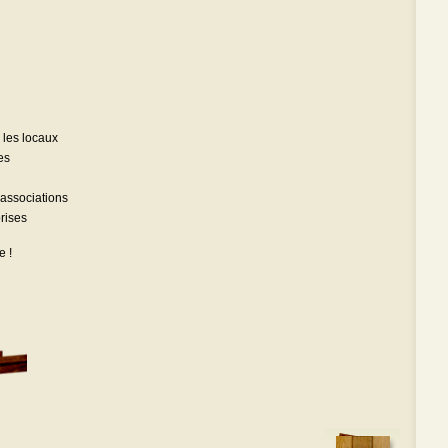
 les locaux
es
 associations
rises
e !