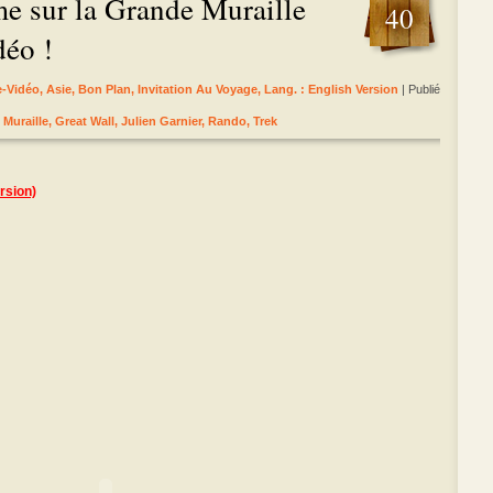
me sur la Grande Muraille
40
éo !
e-Vidéo
,
Asie
,
Bon Plan
,
Invitation Au Voyage
,
Lang. : English Version
| Publié
Muraille
,
Great Wall
,
Julien Garnier
,
Rando
,
Trek
sion)