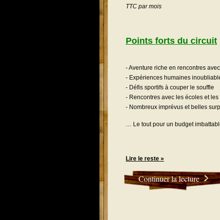
TTC par mois
.
Points forts du circuit
.
- Aventure riche en rencontres avec
- Expériences humaines inoubliabl
- Défis sportifs à couper le souffle
- Rencontres avec les écoles et les
- Nombreux imprévus et belles surp
… Le tout pour un budget imbattabl
.
Lire le reste »
Continuer la lecture