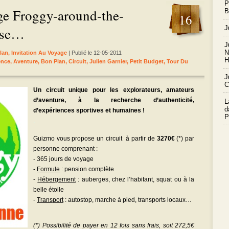
P
ge Froggy-around-the-
B
16
J
ose…
J
N
lan
,
Invitation Au Voyage
| Publié le 12-05-2011
H
nce
,
Aventure
,
Bon Plan
,
Circuit
,
Julien Garnier
,
Petit Budget
,
Tour Du
J
C
Un circuit unique pour les explorateurs, amateurs
d’aventure, à la recherche d’authenticité,
L
d
d’expériences sportives et humaines !
P
.
Guizmo vous propose un circuit à partir de
3270€
(*) par
personne comprenant :
- 365 jours de voyage
-
Formule
: pension complète
-
Hébergement
: auberges, chez l’habitant, squat ou à la
belle étoile
-
Transport
: autostop, marche à pied, transports locaux…
(*) Possibilité de payer en 12 fois sans frais, soit 272,5€