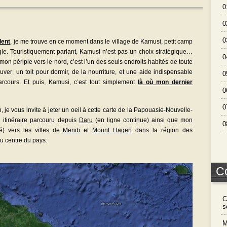
0
0
0
dent
, je me trouve en ce moment dans le village de Kamusi, petit camp
ngle. Touristiquement parlant, Kamusi n’est pas un choix stratégique…
0
on périple vers le nord, c’est l’un des seuls endroits habités de toute
uver: un toit pour dormir, de la nourriture, et une aide indispensable
0
rcours. Et puis, Kamusi, c’est tout simplement
là où mon dernier
0
0
 je vous invite à jeter un oeil à cette carte de la Papouasie-Nouvelle-
n itinéraire parcouru depuis
Daru
(en ligne continue) ainsi que mon
0
llé) vers les villes de
Mendi
et
Mount Hagen
dans la région des
u centre du pays:
C
C
s
M