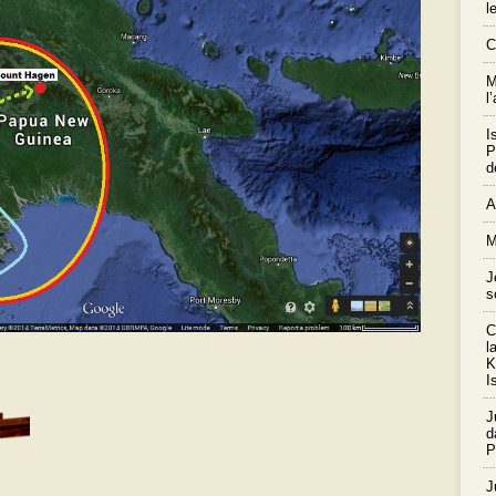
l
C
M
l
I
P
d
A
M
J
s
C
l
K
I
J
d
P
J