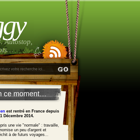
ggy
. Autostop,
lots…
n ce moment…
ien
est rentré en France depuis
21 Décembre 2014.
pris une vie "normale" : travaille,
nomise un peu d'argent et
léchit à de futurs voyages...
______________________