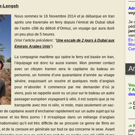
ar-Lengeh
Adr
voy
Nous sommes le 16 Novembre 2014 et je débarque en Iran
Je 
après une traversée en ferry depuis l’émirat de Dubaï situé
péd
de l’autre côté du détroit d’Ormuz, un voyage qui aura duré
jar
un peu plus de 5 heures.
ver
En 
(Voir l’article précédent : “
Une escale de 2 jours à Dubaï aux
Mon
Emirats Arabes Unis
“
)
Con
La compagnie maritime qui opère le ferry est basée en Iran,
l’équipage est donc lui aussi iranien. Mon premier contact
Ar
avec un citoyen Iranien sera le capitaine du bateau en
personne, un homme d’une quarantaine d’année au visage
sévère, esquissant un sourire et quelques mots d’anglais
Vou
pour m’aborder. Il commence par me demander d’où je
? A
viens, puis se rappelle avoir vu un jour sur le bateau un autre
des
passager européen voyageant à vélo, il est surpris que je ne
->
transporte avec moi ni vélo, ni moto, mais seulement un sac-
->
D
ier de capitaine avant d’enchainer rapidement sur un autre sujet qui lui
___
 sexe et les films porno ! Il m’explique dans un mélange d’anglais
ationnale) qu’il est très difficile de se procurer ce genre de films en
->
, et de la censure en générale sur tout ce qui concerne le sexe. Avant
pla
les