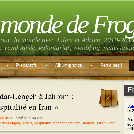
 monde de Fro
tour du monde avec Julien et Adrien. 2010-2014
e, randonnée, volontariat, wwoofing, petits bou
Préparatifs
Album-photos
Participez !
E
ndar-Lengeh à Jahrom :
4
pitalité en Iran »
Jul
le 
-Orient
| Publié le 30-03-2016
A re
ndar-Lengeh
,
Désert
,
Hospitalite
,
Indépendant
,
Iran
,
Jahrom
,
Julien
,
Petit
éco
ref
___