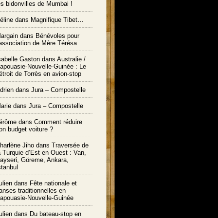
es bidonvilles de Mumbai !
éline dans
Magnifique Tibet…
argain dans
Bénévoles pour
’association de Mère Térésa
sabelle Gaston dans
Australie /
apouasie-Nouvelle-Guinée : Le
étroit de Torrès en avion-stop
drien dans
Jura – Compostelle
arie
dans
Jura – Compostelle
érôme
dans
Comment réduire
on budget voiture ?
harlène Jiho
dans
Traversée de
a Turquie d’Est en Ouest : Van,
ayseri, Göreme, Ankara,
stanbul
ulien
dans
Fête nationale et
anses traditionnelles en
apouasie-Nouvelle-Guinée
ulien
dans
Du bateau-stop en