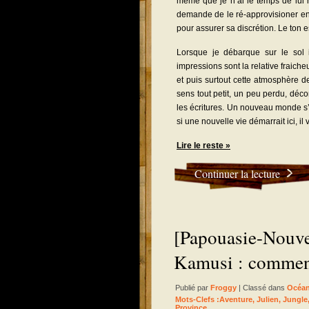
même que je n’ai le temps de lui 
demande de le ré-approvisioner en f
pour assurer sa discrétion. Le ton e
Lorsque je débarque sur le sol
impressions sont la relative fraiche
et puis surtout cette atmosphère 
sens tout petit, un peu perdu, déco
les écritures. Un nouveau monde s
si une nouvelle vie démarrait ici, il 
Lire le reste »
Continuer la lecture
[Papouasie-Nouve
Kamusi : comment 
Publié par
Froggy
| Classé dans
Océan
Mots-Clefs :
Aventure
,
Julien
,
Jungle
Province