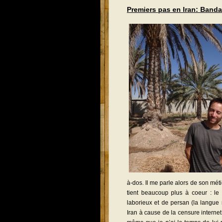
Premiers pas en Iran: Band
à-dos. Il me parle alors de son mét
tient beaucoup plus à coeur : le
laborieux et de persan (la langue n
Iran à cause de la censure internet