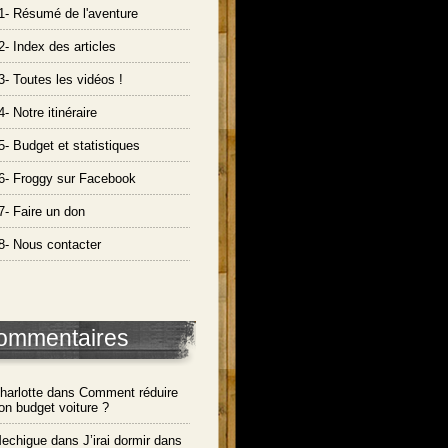
1- Résumé de l'aventure
2- Index des articles
3- Toutes les vidéos !
4- Notre itinéraire
5- Budget et statistiques
6- Froggy sur Facebook
7- Faire un don
8- Nous contacter
ommentaires
harlotte dans
Comment réduire
on budget voiture ?
echigue dans
J’irai dormir dans