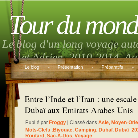
Tour du mond
Le blog d'un long voyage aut
et Adrien. 2010-2014. Aut
musique, randonnée, volont
Le blog
Présentation
Préparatifs
boulo
Entre l’Inde et l’Iran : une escale
Dubaï aux Emirats Arabes Unis
Publié par
Froggy
| Classé dans
Asie
,
Moyen-Orie
Mots-Clefs :
Bivouac
,
Camping
,
Dubaï
,
Dubaï_20
Routard
,
Sac-À-Dos
,
Voyage