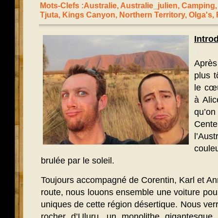
Mots-Clefs :
Australie
,
Australie_julien
,
Camping
Tjuta
,
Kings Canyon
,
Northern Territory
,
Olga's
,
Intro
.
Après 
plus 
le cœu
à Ali
qu’o
Cente
l’Au
coule
brulée par le soleil.
Toujours accompagné de Corentin, Karl et A
route, nous louons ensemble une voiture pour 
uniques de cette région désertique. Nous ve
rocher d’Uluru, un monolithe gigantesque