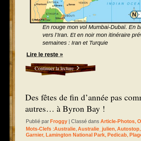
En rouge mon vol Mumbai-Dubaï. En ble
vers l’Iran. Et en noir mon itinéraire p
semaines : Iran et Turquie
Lire le reste »
Continuer la lecture
Des fêtes de fin d’année pas com
autres… à Byron Bay !
Publié par
Froggy
| Classé dans
Article-Photos
,
O
Mots-Clefs :
Australie
,
Australie_julien
,
Autostop
Garnier
,
Lamington National Park
,
Pedicab
,
Plag