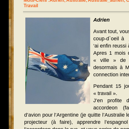
Mots-Clefs :
Adrien
,
Australie
,
Australie_adrien
,
C
Travail
Adrien
Avant tout, vo
coup-d`oeil à
‘ai enfin reussi
Apres 1 mois d
« ville » de 
desormais à Me
connection inte
Pendant 15 jo
« travail ».
J’en profite
accordeon (fa
d’avion pour l’Argentine (je quitte l’Australie l
projecteur (à faire), apprendre l’espagno