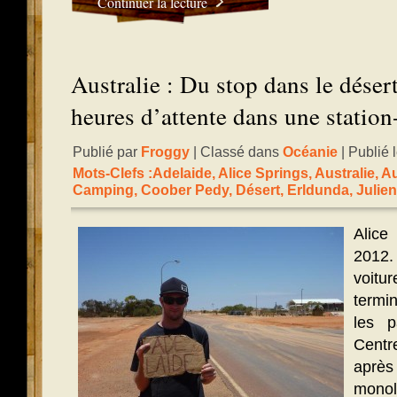
Continuer la lecture
Australie : Du stop dans le déser
heures d’attente dans une station
Publié par
Froggy
| Classé dans
Océanie
| Publié 
Mots-Clefs :
Adelaide
,
Alice Springs
,
Australie
,
Au
Camping
,
Coober Pedy
,
Désert
,
Erldunda
,
Julien
Alic
2012.
voit
termi
les p
Centr
aprè
monol