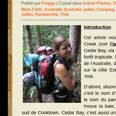
Publié par
Froggy
| Classé dans
Article-Photos
,
O
Mots-Clefs :
Australie
,
Australie_julien
,
Camping
Julien
,
Randonnée
,
Trek
Introduction
Cet article n
Creek
(voir
l’
Cedar Bay, via 2
forêt tropical
de l’Australie,
sur la côte Es
York.
D’abord, situon
c’est le nom d
le nom du parc
trouve la baie
sud de Cooktown. Cedar Bay, c’est aussi un