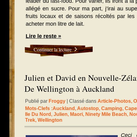
leader du fast-food. Pour varier, ils iront à la
allégé en sucre. Pour ma part, j’irai au su
fruits locaux et de saisons récoltés par les
acheter mon litre de lait.
Lire le reste »
Continuer la lecture
Julien et David en Nouvelle-Zéla
De Wellington à Auckland
Publié par
Froggy
| Classé dans
Article-Photos
,
O
Mots-Clefs :
Auckland
,
Autostop
,
Camping
,
Cape
Ile Du Nord
,
Julien
,
Maori
,
Ninety Mile Beach
,
Nou
Trek
,
Wellington
Ceci