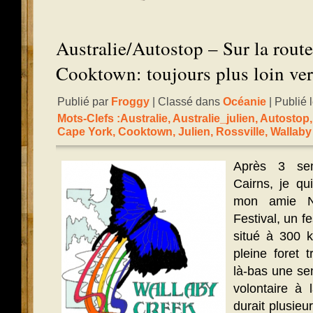
Australie/Autostop – Sur la route
Cooktown: toujours plus loin ver
Publié par
Froggy
| Classé dans
Océanie
| Publié 
Mots-Clefs :
Australie
,
Australie_julien
,
Autostop
Cape York
,
Cooktown
,
Julien
,
Rossville
,
Wallaby
Après 3 se
Cairns, je qui
mon amie N
Festival, un f
situé à 300 
pleine foret t
là-bas une sem
volontaire à 
durait plusieu