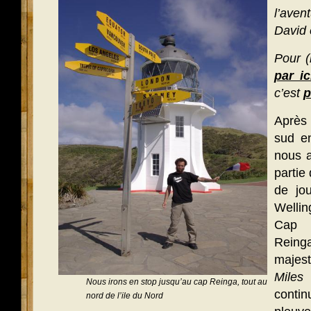
l’aven
David 
Pour (r
par ic
c’est
p
Après a
sud e
nous a
partie
de jou
Wellin
Cap 
Rein
majes
Mile
Nous irons en stop jusqu’au cap Reinga, tout au
conti
nord de l’ile du Nord