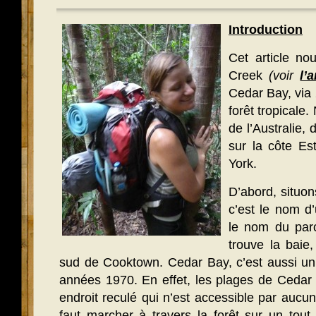
Introduction
Cet article n
Creek
(voir
l’
Cedar Bay, via 2
forêt tropical
de l’Australie,
sur la côte Es
York.
D’abord, situon
c’est le nom d
le nom du parc
trouve la baie
sud de Cooktown. Cedar Bay, c’est aussi un
années 1970. En effet, les plages de Cedar
endroit reculé qui n’est accessible par aucun
faut marcher à travers la forêt sur un tout 