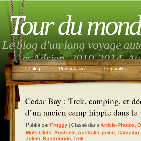
Tour du mond
Le blog d'un long voyage aut
et Adrien. 2010-2014. Aut
musique, randonnée, volont
Le blog
Présentation
Préparatifs
boulo
Cedar Bay : Trek, camping, et dé
d’un ancien camp hippie dans la 
Publié par
Froggy
| Classé dans
Article-Photos
,
O
Mots-Clefs :
Australie
,
Australie_julien
,
Camping
Julien
,
Randonnée
,
Trek