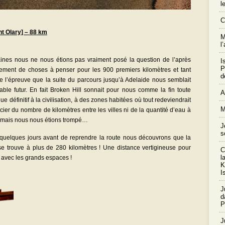
l
C
nt Olary] – 88 km
M
l
aines nous ne nous étions pas vraiment posé la question de l’après
I
P
lement de choses à penser pour les 900 premiers kilomètres et tant
d
de l’épreuve que la suite du parcours jusqu’à Adelaide nous semblait
able futur. En fait Broken Hill sonnait pour nous comme la fin toute
A
ue définitif à la civilisation, à des zones habitées où tout redeviendrait
M
ucier du nombre de kilomètres entre les villes ni de la quantité d’eau à
n mais nous nous étions trompé…
J
s
ie quelques jours avant de reprendre la route nous découvrons que la
 se trouve à plus de 280 kilomètres ! Une distance vertigineuse pour
C
l
 avec les grands espaces !
K
I
J
d
P
J