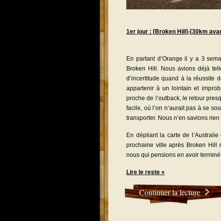
1er jour : [Broken Hill]-[30km ava
.
En partant d’Orange il y a 3 sem
Broken Hill. Nous avions déjà tel
d’incertitude quand à la réussite 
appartenir à un lointain et improb
proche de l’outback, le retour presq
facile, où l’on n’aurait pas à se so
transporter. Nous n’en savions rie
En dépliant la carte de l’Austral
prochaine ville après Broken Hill
nous qui pensions en avoir terminé
Lire le reste »
Continuer la lecture