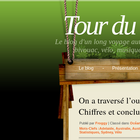
Tour du
Le blog d'un long voyage au
bivouac, vélo, musiqu
Le blog
Présentation
On a traversé l’o
Chiffres et concl
Publié par
Froggy
| Classé dans
Océan
Mots-Clefs :
Adelaide
,
Australie
,
Aust
Statistiques
,
Sydney
,
Vélo