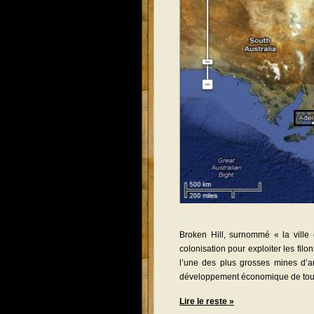
.
Broken Hill, surnommé « la ville 
colonisation pour exploiter les fil
l’une des plus grosses mines d’a
développement économique de toute
Lire le reste »