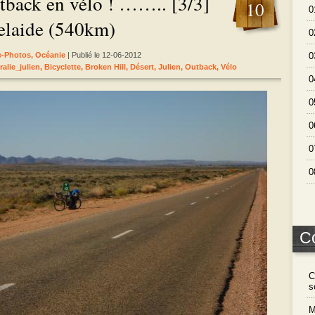
utback en vélo ! …….. [3/3]
10
0
elaide (540km)
0
le-Photos
,
Océanie
| Publié le 12-06-2012
0
ralie_julien
,
Bicyclette
,
Broken Hill
,
Désert
,
Julien
,
Outback
,
Vélo
0
0
0
0
0
C
C
s
M