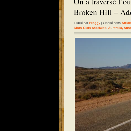
On a traversé l’o
Broken Hill – Ad
Publié par
Froggy
| Classé dans
Artic
Mots-Clefs :
Adelaide
,
Australie
,
Aust