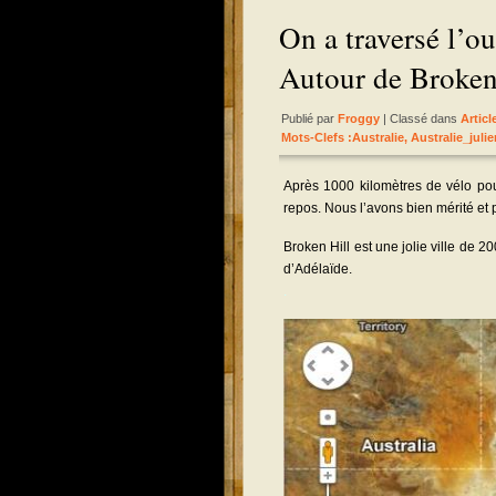
On a traversé l’o
Autour de Broke
Publié par
Froggy
| Classé dans
Artic
Mots-Clefs :
Australie
,
Australie_julie
Après 1000 kilomètres de vélo pou
repos. Nous l’avons bien mérité et
Broken Hill est une jolie ville de 
d’Adélaïde.
.