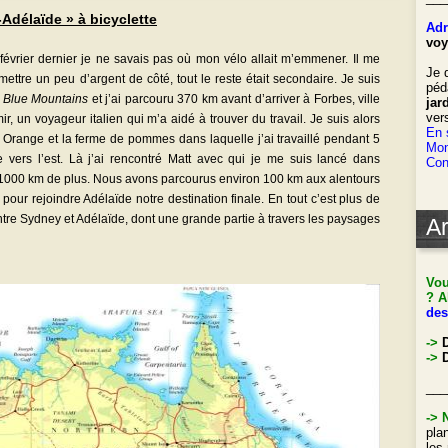
Adélaïde » à bicyclette
Adr
voy
février dernier je ne savais pas où mon vélo allait m’emmener. Il me
Je 
t mettre un peu d’argent de côté, tout le reste était secondaire. Je suis
péd
s
Blue Mountains
et j’ai parcouru 370 km avant d’arriver à Forbes, ville
jar
ver
ir, un voyageur italien qui m’a aidé à trouver du travail. Je suis alors
En 
 Orange et la ferme de pommes dans laquelle j’ai travaillé pendant 5
Mon
vers l’est. Là j’ai rencontré Matt avec qui je me suis lancé dans
Con
 : 1000 km de plus. Nous avons parcourus environ 100 km aux alentours
our rejoindre Adélaïde notre destination finale. En tout c’est plus de
ntre Sydney et Adélaïde, dont une grande partie à travers les paysages
Ar
Vou
? A
des
->
->
D
___
->
pla
les