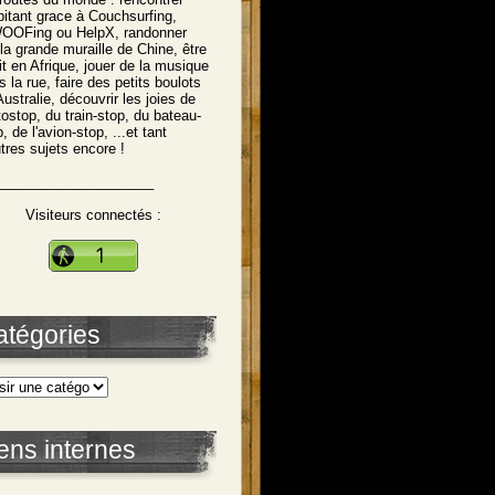
abitant grace à Couchsurfing,
OFing ou HelpX, randonner
 la grande muraille de Chine, être
tit en Afrique, jouer de la musique
s la rue, faire des petits boulots
Australie, découvrir les joies de
utostop, du train-stop, du bateau-
, de l'avion-stop, ...et tant
utres sujets encore !
____________________
Visiteurs connectés :
atégories
ens internes