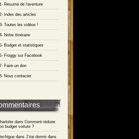
1- Résumé de l'aventure
2- Index des articles
3- Toutes les vidéos !
4- Notre itinéraire
5- Budget et statistiques
6- Froggy sur Facebook
7- Faire un don
8- Nous contacter
ommentaires
harlotte dans
Comment réduire
on budget voiture ?
echigue dans
J’irai dormir dans