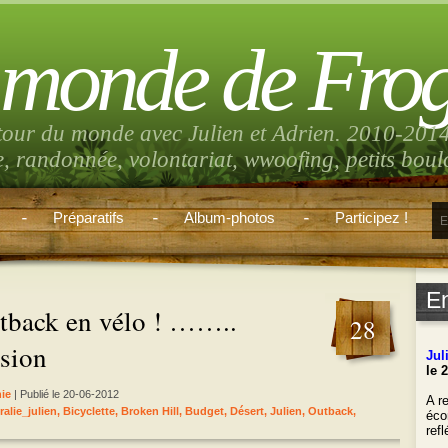
 monde de Fro
tour du monde avec Julien et Adrien. 2010-2014
e, randonnée, volontariat, wwoofing, petits bou
Préparatifs
Album-photos
Participez !
E
utback en vélo ! ……..
28
usion
Jul
le 
ie
| Publié le 20-06-2012
A re
ralie_julien
,
Bicyclette
,
Broken Hill
,
Budget
,
Désert
,
Julien
,
Outback
,
éco
ref
___