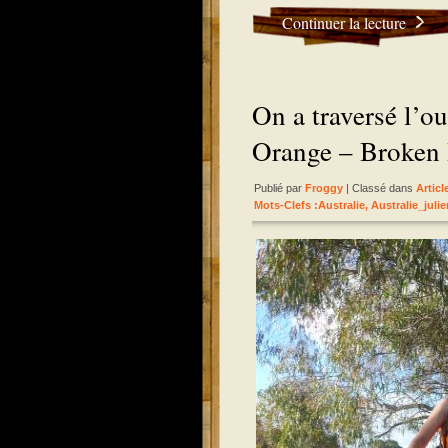
Continuer la lecture
On a traversé l’o
Orange – Broken 
Publié par
Froggy
| Classé dans
Artic
Mots-Clefs :
Australie
,
Australie_julie