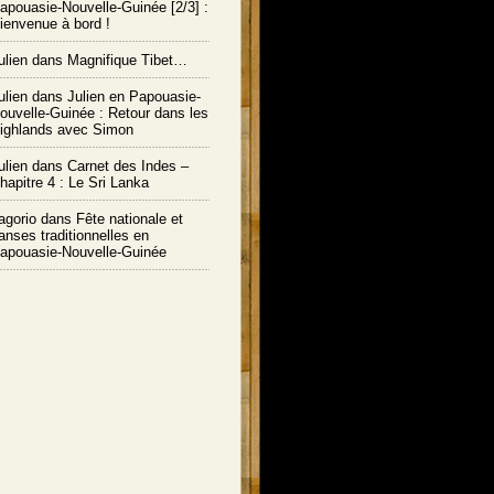
apouasie-Nouvelle-Guinée [2/3] :
ienvenue à bord !
ulien
dans
Magnifique Tibet…
ulien
dans
Julien en Papouasie-
ouvelle-Guinée : Retour dans les
ighlands avec Simon
ulien
dans
Carnet des Indes –
hapitre 4 : Le Sri Lanka
agorio dans
Fête nationale et
anses traditionnelles en
apouasie-Nouvelle-Guinée