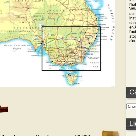
l'h
WWO
sur
ins
dan
en 
l'a
stop
d'a
___
C
Li