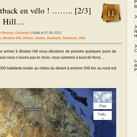
P
B
utback en vélo ! …….. [2/3]
11
J
n Hill…
J
N
le-Photos
,
Océanie
| Publié le 07-06-2012
H
n
,
Broken Hill
,
Désert
,
Julien
,
Outback
,
Silverton
,
Vélo
J
C
r arriver à Broken Hill nous décidons de prendre quelques jours de
 puis nous n’avons pas le choix, nous sommes à bout de force…
L
d
20000 habitants isolée au milieu du désert à environ 500 km au nord-est
P