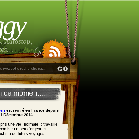
ggy
. Autostop,
lots…
n ce moment…
ien
est rentré en France depuis
21 Décembre 2014.
pris une vie "normale" : travaille,
nomise un peu d'argent et
léchit à de futurs voyages...
______________________