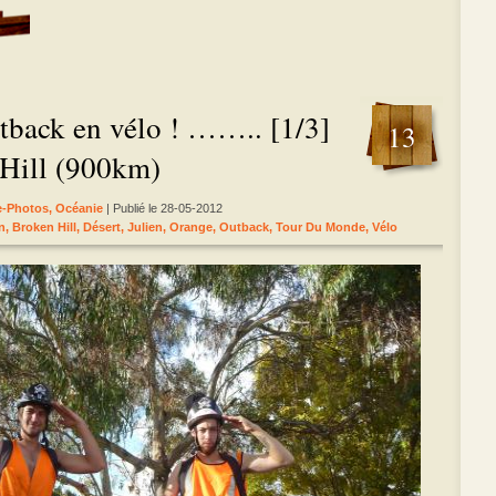
utback en vélo ! …….. [1/3]
13
Hill (900km)
le-Photos
,
Océanie
| Publié le 28-05-2012
n
,
Broken Hill
,
Désert
,
Julien
,
Orange
,
Outback
,
Tour Du Monde
,
Vélo