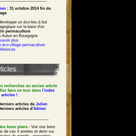
ien
: 31 octobre 2014 fin du
age
développe un éco-lieu à but
agogique sur la base d'un
din permaculture
s Autun en Bourgogne
savoir plus
 éco-village permaculture
férences
ticles
s recherchez un ancien article
llez faire un tour dans
l'index
 articles !
Derniers articles de
Julien
erniers articles d'
Adrien
_______________________
Nos bons plans :
Voir nos bons
ns de ces 4 années et demi sur
 routes du monde : rencontrer