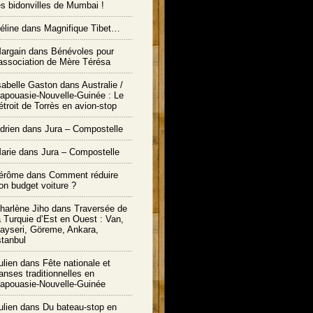
es bidonvilles de Mumbai !
éline dans
Magnifique Tibet…
argain dans
Bénévoles pour
’association de Mère Térésa
sabelle Gaston dans
Australie /
apouasie-Nouvelle-Guinée : Le
étroit de Torrès en avion-stop
drien dans
Jura – Compostelle
arie
dans
Jura – Compostelle
érôme
dans
Comment réduire
on budget voiture ?
harlène Jiho
dans
Traversée de
a Turquie d’Est en Ouest : Van,
ayseri, Göreme, Ankara,
stanbul
ulien
dans
Fête nationale et
anses traditionnelles en
apouasie-Nouvelle-Guinée
ulien
dans
Du bateau-stop en