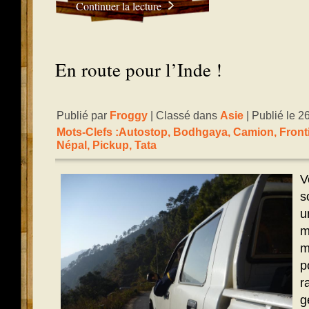
Continuer la lecture
En route pour l’Inde !
Publié par
Froggy
| Classé dans
Asie
| Publié le 2
Mots-Clefs :
Autostop
,
Bodhgaya
,
Camion
,
Front
Népal
,
Pickup
,
Tata
V
s
u
m
m
p
r
g