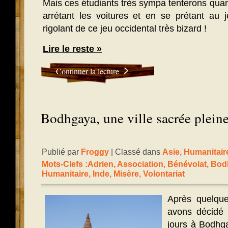
Mais ces étudiants très sympa tenterons qu
arrétant les voitures et en se prétant au j
rigolant de ce jeu occidental très bizard !
Lire le reste »
Continuer la lecture
Bodhgaya, une ville sacrée plein
Publié par
Froggy
| Classé dans
Asie
,
Humanitair
Mots-Clefs :
Adrien
,
Association
,
Bénévolat
,
Bod
Humanitaire
,
Inde
,
Misère
,
Volontariat
Après quelque
avons décidé 
jours à Bodhga