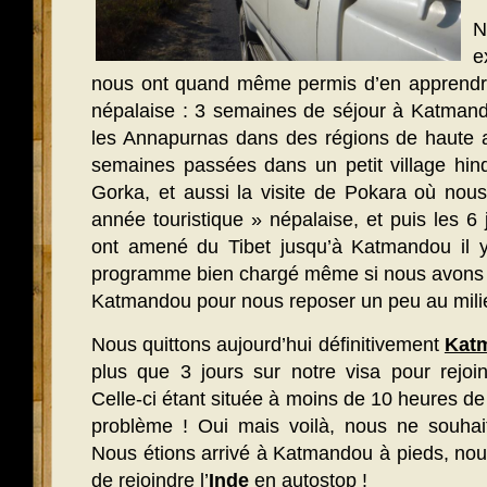
e
nous ont quand même permis d’en apprendre
népalaise : 3 semaines de séjour à Katmand
les Annapurnas dans des régions de haute al
semaines passées dans un petit village hind
Gorka, et aussi la visite de Pokara où nous
année touristique » népalaise, et puis les 
ont amené du Tibet jusqu’à Katmandou il y
programme bien chargé même si nous avons p
Katmandou pour nous reposer un peu au milie
Nous quittons aujourd’hui définitivement
Kat
plus que 3 jours sur notre visa pour rejoin
Celle-ci étant située à moins de 10 heures de b
problème ! Oui mais voilà, nous ne souhai
Nous étions arrivé à Katmandou à pieds, nou
de rejoindre l’
Inde
en autostop !