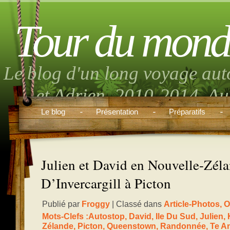
Tour du mond
Le blog d'un long voyage aut
et Adrien. 2010-2014. Aut
musique, randonnée, volont
Le blog
Présentation
Préparatifs
boulo
Julien et David en Nouvelle-Zéla
D’Invercargill à Picton
Publié par
Froggy
| Classé dans
Article-Photos
,
O
Mots-Clefs :
Autostop
,
David
,
Ile Du Sud
,
Julien
,
Zélande
,
Picton
,
Queenstown
,
Randonnée
,
Te A