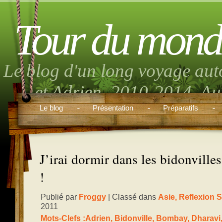
Tour du mond
Le blog d'un long voyage aut
et Adrien. 2010-2014. Aut
musique, randonnée, volont
Le blog
Présentation
Préparatifs
boulo
J’irai dormir dans les bidonvill
!
Publié par
Froggy
| Classé dans
Asie
,
Reflexion 
2011
Mots-Clefs :
Adrien
,
Bidonville
,
Bombay
,
Dharavi