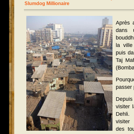
Slumdog Millionaire
Après 
dans 
bouddhi
la vill
puis da
Taj Ma
(Bomba
Pourqu
passer
Depuis
visiter
Dehli.
visiter
des tou