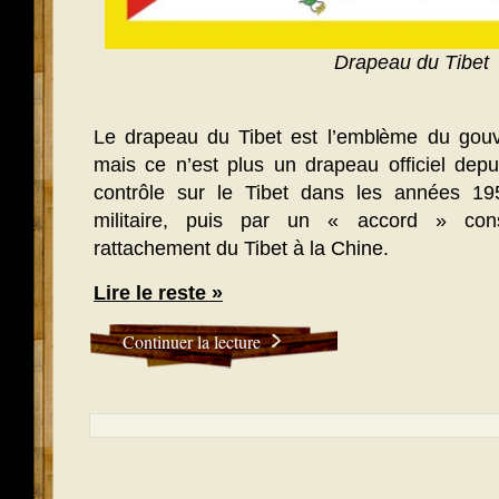
Drapeau du Tibet
Le drapeau du Tibet est l’emblème du gouve
mais ce n’est plus un drapeau officiel depu
contrôle sur le Tibet dans les années 19
militaire, puis par un « accord » consa
rattachement du Tibet à la Chine.
Lire le reste »
Continuer la lecture