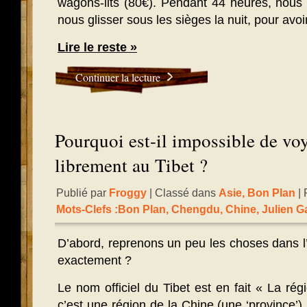
wagons-lits (80€). Pendant 44 heures, nous
nous glisser sous les sièges la nuit, pour avo
Lire le reste »
Continuer la lecture
Pourquoi est-il impossible de vo
librement au Tibet ?
Publié par
Froggy
| Classé dans
Asie
,
Bon Plan
| 
Mots-Clefs :
Bon Plan
,
Chengdu
,
Chine
,
Julien G
D’abord, reprenons un peu les choses dans l’o
exactement ?
Le nom officiel du Tibet est en fait « La ré
c’est une région de la Chine (une ‘province’).