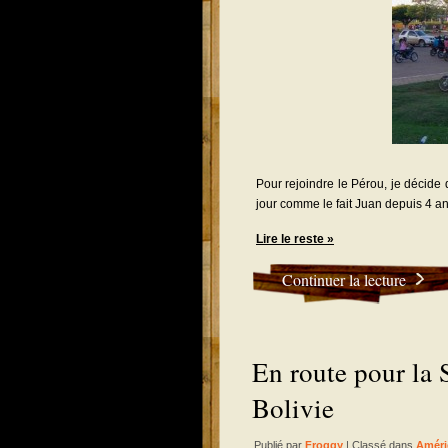
Pour rejoindre le Pérou, je décide 
jour comme le fait Juan depuis 4 an
Lire le reste »
Continuer la lecture
En route pour la 
Bolivie
Publié par
Froggy
| Classé dans
Améri