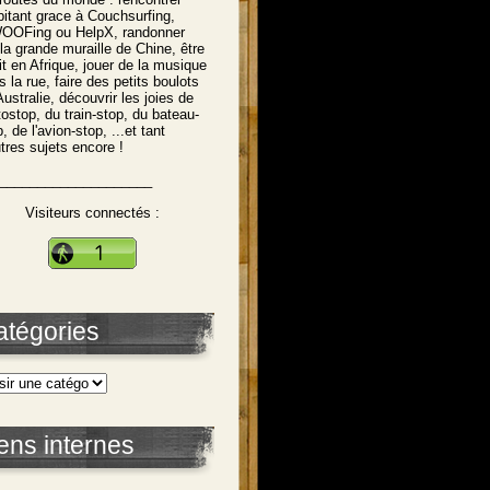
abitant grace à Couchsurfing,
OFing ou HelpX, randonner
 la grande muraille de Chine, être
tit en Afrique, jouer de la musique
s la rue, faire des petits boulots
Australie, découvrir les joies de
utostop, du train-stop, du bateau-
, de l'avion-stop, ...et tant
utres sujets encore !
____________________
Visiteurs connectés :
atégories
ens internes