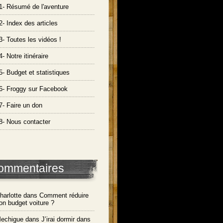
1- Résumé de l'aventure
2- Index des articles
3- Toutes les vidéos !
4- Notre itinéraire
5- Budget et statistiques
6- Froggy sur Facebook
7- Faire un don
8- Nous contacter
ommentaires
harlotte dans
Comment réduire
on budget voiture ?
echigue dans
J’irai dormir dans