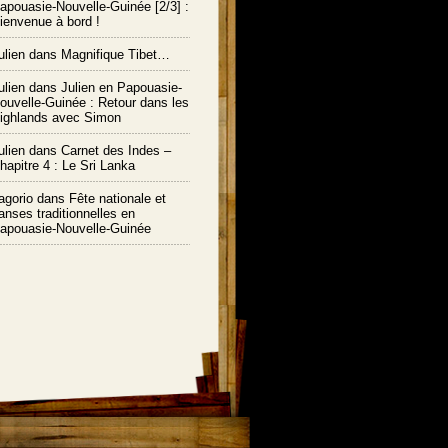
apouasie-Nouvelle-Guinée [2/3] :
ienvenue à bord !
ulien
dans
Magnifique Tibet…
ulien
dans
Julien en Papouasie-
ouvelle-Guinée : Retour dans les
ighlands avec Simon
ulien
dans
Carnet des Indes –
hapitre 4 : Le Sri Lanka
agorio dans
Fête nationale et
anses traditionnelles en
apouasie-Nouvelle-Guinée