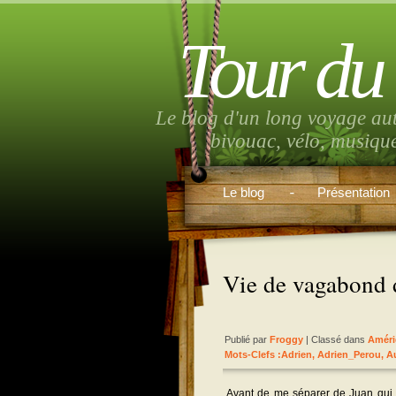
Tour du
Le blog d'un long voyage au
bivouac, vélo, musiqu
Le blog
Présentation
Vie de vagabond 
Publié par
Froggy
| Classé dans
Améri
Mots-Clefs :
Adrien
,
Adrien_Perou
,
A
Avant de me séparer de Juan qui p