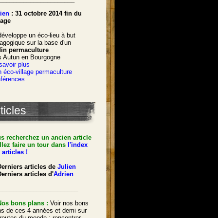
ien
: 31 octobre 2014 fin du
age
développe un éco-lieu à but
agogique sur la base d'un
din permaculture
s Autun en Bourgogne
savoir plus
 éco-village permaculture
férences
ticles
s recherchez un ancien article
llez faire un tour dans
l'index
 articles !
Derniers articles de
Julien
erniers articles d'
Adrien
_______________________
Nos bons plans :
Voir nos bons
ns de ces 4 années et demi sur
 routes du monde : rencontrer