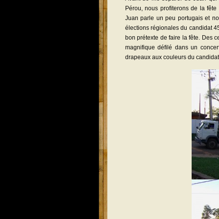
Pérou, nous profiterons de la fêt
Juan parle un peu portugais et nou
élections régionales du candidat 45
bon prétexte de faire la fête. Des
magnifique défilé dans un concer
drapeaux aux couleurs du candidat 