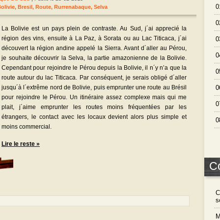
0
olivie
,
Bresil
,
Route
,
Rurrenabaque
,
Selva
0
La Bolivie est un pays plein de contraste. Au Sud, j´ai apprecié la
région des vins, ensuite à La Paz, à Sorata ou au Lac Titicaca, j´ai
0
découvert la région andine appelé la Sierra. Avant d´aller au Pérou,
0
je souhaite découvrir la Selva, la partie amazonienne de la Bolivie.
Cependant pour rejoindre le Pérou depuis la Bolivie, il n´y n’a que la
0
route autour du lac Titicaca. Par conséquent, je serais obligé d´aller
jusqu´à l´extrême nord de Bolivie, puis emprunter une route au Brésil
0
pour rejoindre le Pérou. Un itinéraire assez complexe mais qui me
0
plait, j´aime emprunter les routes moins fréquentées par les
étrangers, le contact avec les locaux devient alors plus simple et
0
moins commercial.
Lire le reste »
C
C
s
M