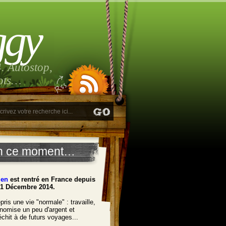
ggy
. Autostop,
lots…
n ce moment…
ien
est rentré en France depuis
21 Décembre 2014.
pris une vie "normale" : travaille,
nomise un peu d'argent et
léchit à de futurs voyages...
______________________