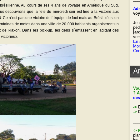
e brésilienne. Au cours de ses 4 ans de voyage en Amérique du Sud,
Adr
s découvrons que la fête du mercredi soir est liée à la victoire aux
voy
. Ce n´est pas une victoire de l´équipe de foot mais au Brésil, c´est un
Je 
 centaines de motos dans une ville de 20 000 habitants organiseront un
péd
t de klaxon. Dans les pick-up, les gens s´entassent en agitant des
jar
victorieux.
ver
En 
Mon
Con
Ar
Vou
? A
des
->
->
D
___
->
pla
les