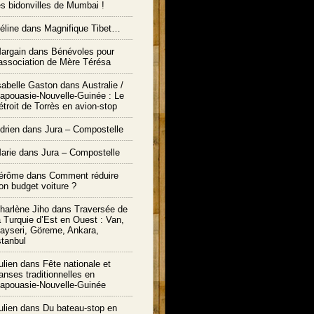
es bidonvilles de Mumbai !
éline dans
Magnifique Tibet…
argain dans
Bénévoles pour
’association de Mère Térésa
sabelle Gaston dans
Australie /
apouasie-Nouvelle-Guinée : Le
étroit de Torrès en avion-stop
drien dans
Jura – Compostelle
arie
dans
Jura – Compostelle
érôme
dans
Comment réduire
on budget voiture ?
harlène Jiho
dans
Traversée de
a Turquie d’Est en Ouest : Van,
ayseri, Göreme, Ankara,
stanbul
ulien
dans
Fête nationale et
anses traditionnelles en
apouasie-Nouvelle-Guinée
ulien
dans
Du bateau-stop en