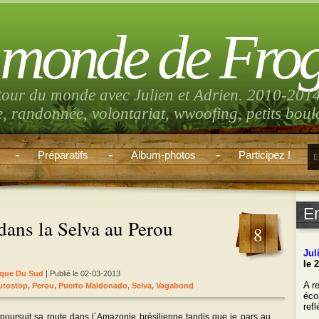
 monde de Fro
tour du monde avec Julien et Adrien. 2010-2014
e, randonnée, volontariat, wwoofing, petits bou
Préparatifs
Album-photos
Participez !
E
dans la Selva au Perou
8
Jul
le 
que Du Sud
| Publié le 02-03-2013
A re
utostop
,
Perou
,
Puerto Maldonado
,
Selva
,
Vagabond
éco
ref
oursuit sa route dans l´Amazonie brésilienne tandis que je pars au
___