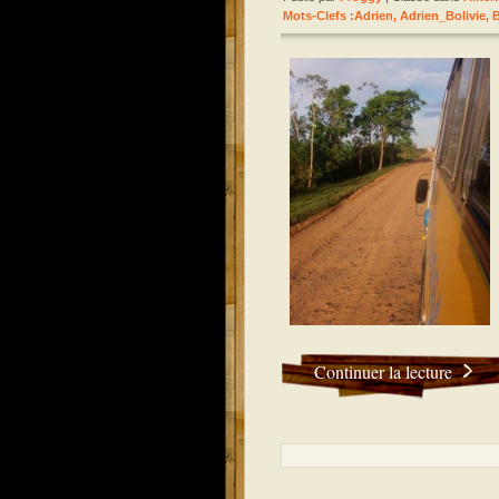
Mots-Clefs :
Adrien
,
Adrien_Bolivie
,
B
Continuer la lecture