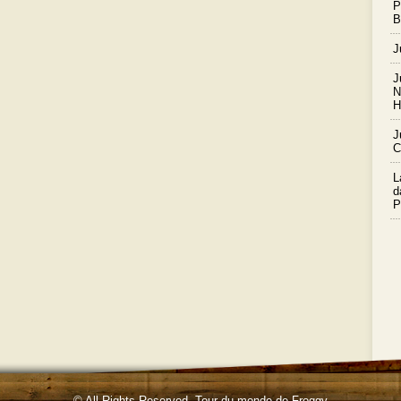
P
B
J
J
N
H
J
C
L
d
P
© All Rights Reserved.
Tour du monde de Froggy