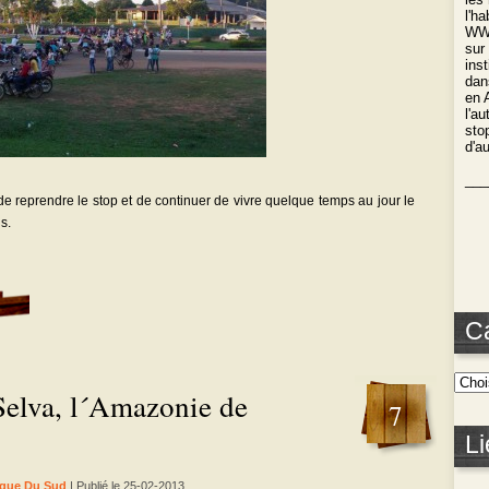
l'h
WWO
sur
ins
dan
en 
l'a
stop
d'a
___
de reprendre le stop et de continuer de vivre quelque temps au jour le
s.
C
Selva, l´Amazonie de
7
Li
que Du Sud
| Publié le 25-02-2013