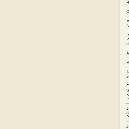
l
C
M
l
I
P
d
A
M
J
s
C
l
K
I
J
d
P
J