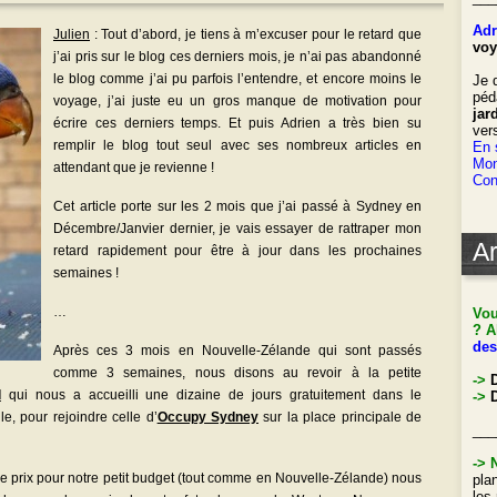
Adr
Julien
: Tout d’abord, je tiens à m’excuser pour le retard que
voy
j’ai pris sur le blog ces derniers mois, je n’ai pas abandonné
le blog comme j’ai pu parfois l’entendre, et encore moins le
Je 
péd
voyage, j’ai juste eu un gros manque de motivation pour
jar
écrire ces derniers temps. Et puis Adrien a très bien su
ver
remplir le blog tout seul avec ses nombreux articles en
En 
Mon
attendant que je revienne !
Con
Cet article porte sur les 2 mois que j’ai passé à Sydney en
Décembre/Janvier dernier, je vais essayer de rattraper mon
Ar
retard rapidement pour être à jour dans les prochaines
semaines !
…
Vou
? A
des
Après ces 3 mois en Nouvelle-Zélande qui sont passés
comme 3 semaines, nous disons au revoir à la petite
->
d
qui nous a accueilli une dizaine de jours gratuitement dans le
->
D
e, pour rejoindre celle d’
Occupy Sydney
sur la place principale de
___
->
 de prix pour notre petit budget (tout comme en Nouvelle-Zélande) nous
pla
les