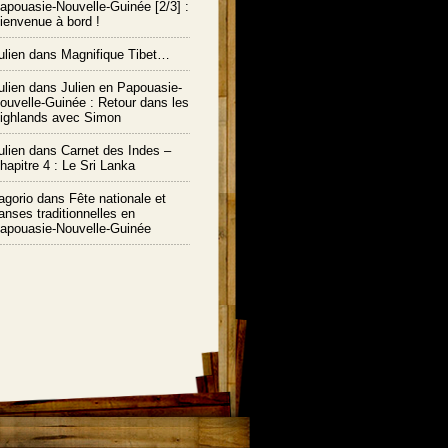
apouasie-Nouvelle-Guinée [2/3] :
ienvenue à bord !
ulien
dans
Magnifique Tibet…
ulien
dans
Julien en Papouasie-
ouvelle-Guinée : Retour dans les
ighlands avec Simon
ulien
dans
Carnet des Indes –
hapitre 4 : Le Sri Lanka
agorio dans
Fête nationale et
anses traditionnelles en
apouasie-Nouvelle-Guinée