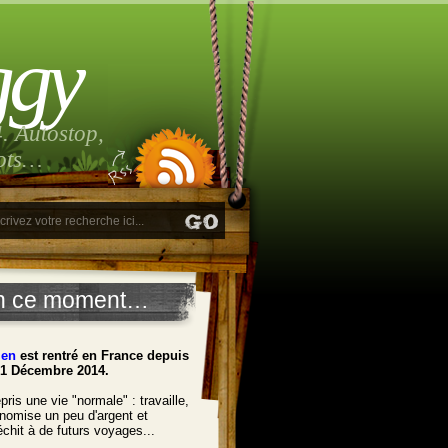
ggy
. Autostop,
lots…
n ce moment…
ien
est rentré en France depuis
21 Décembre 2014.
pris une vie "normale" : travaille,
nomise un peu d'argent et
léchit à de futurs voyages...
______________________