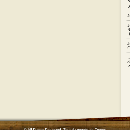
P
B
J
J
N
H
J
C
L
d
P
© All Rights Reserved.
Tour du monde de Froggy