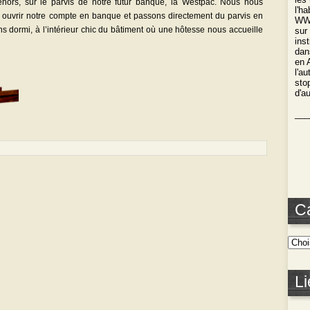
hors, sur le parvis de notre futur banque, la Westpac. Nous nous
l'h
er ouvrir notre compte en banque et passons directement du parvis en
WWO
 dormi, à l’intérieur chic du bâtiment où une hôtesse nous accueille
sur
ins
dan
en 
l'a
stop
d'a
___
C
Li