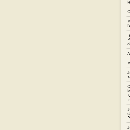
l
C
M
l
I
P
d
A
M
J
s
C
l
K
I
J
d
P
J