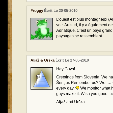
Froggy
Écrit Le 20-05-2010
L’ouest est plus montagneux (Alp
voir. Au sud, il y a également d
Adriatique. C’est un pays gran
paysages se ressemblent.
Aljaž & Urška
Écrit Le 27-05-2010
Hey Guys!
Greetings from Slovenia. We ha
Šentjur. Remember us? Well… w
every day.
We monitor what h
guys make it. Wish you good lu
Aljaž and Urška