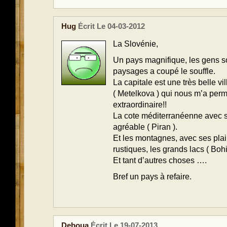
Hug
Écrit Le 04-03-2012
La Slovénie,
Un pays magnifique, les gens s
paysages a coupé le souffle.
La capitale est une très belle v
( Metelkova ) qui nous m’a perm
extraordinaire!!
La cote méditerranéenne avec sa
agréable ( Piran ).
Et les montagnes, avec ses plai
rustiques, les grands lacs ( Bohi
Et tant d’autres choses ….
Bref un pays à refaire.
Deboua
Écrit Le 19-07-2013