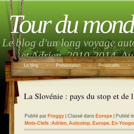
Tour du mond
Le blog d'un long voyage aut
et Adrien. 2010-2014. Aut
musique, randonnée, volont
Le blog
Présentation
Préparatifs
boulo
La Slovénie : pays du stop et de l
Publié par
Froggy
| Classé dans
Europe
| Publié 
Mots-Clefs :
Adrien
,
Autostop
,
Europe
,
Ex-Yougo