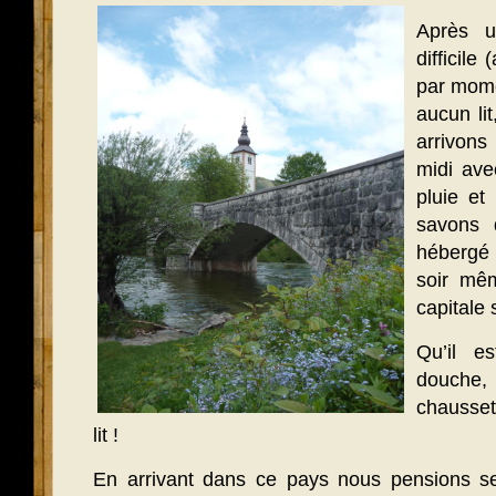
Après u
difficile
par mome
aucun li
arrivons
midi ave
pluie et
savons 
hébergé
soir mêm
capitale 
Qu’il e
douch
chausset
lit !
En arrivant dans ce pays nous pensions se