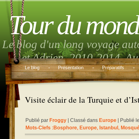
Tour du mond
Le blog d'un long voyage aut
et Adrien. 2010-2014. Aut
musique, randonnée, volont
Le blog
Présentation
Préparatifs
boulo
Visite éclair de la Turquie et d’I
Publié par
Froggy
| Classé dans
Europe
| Publié 
Mots-Clefs :
Bosphore
,
Europe
,
Istanbul
,
Mosqu