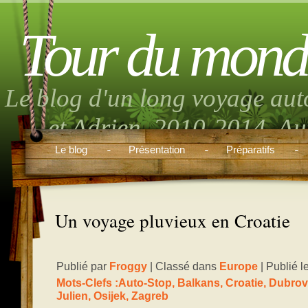
Tour du mond
Le blog d'un long voyage aut
et Adrien. 2010-2014. Aut
musique, randonnée, volont
Le blog
Présentation
Préparatifs
boulo
Un voyage pluvieux en Croatie
Publié par
Froggy
| Classé dans
Europe
| Publié 
Mots-Clefs :
Auto-Stop
,
Balkans
,
Croatie
,
Dubrov
Julien
,
Osijek
,
Zagreb