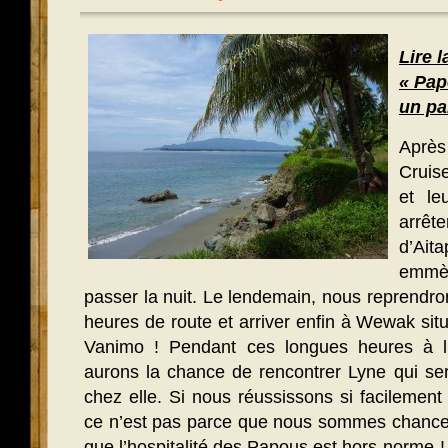
Lire l
« Pap
un pa
Après
Cruis
et le
arrêt
d’Ait
emmèn
passer la nuit. Le lendemain, nous reprendr
heures de route et arriver enfin à Wewak si
Vanimo ! Pendant ces longues heures à l’
aurons la chance de rencontrer Lyne qui ser
chez elle. Si nous réussissons si facilement
ce n’est pas parce que nous sommes chanceu
que l’hospitalité des Papous est hors-norme