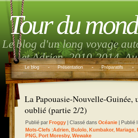
Tour du mond
Le blog d'un long voyage aut
et Adrien. 2010-2014. Aut
musique, randonnée, volont
Le blog
Présentation
Préparatifs
boulo
La Papouasie-Nouvelle-Guinée, u
oublié (partie 2/2)
Publié par
Froggy
| Classé dans
Océanie
| Publié 
Mots-Clefs :
Adrien
,
Bulolo
,
Kumbakor
,
Mariage
,
PNG
,
Port Moresby
,
Wewake