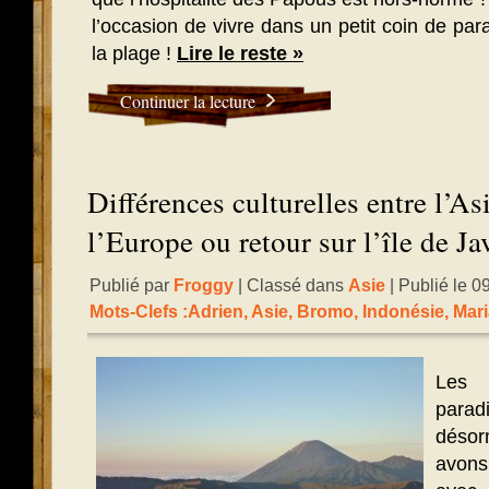
l’occasion de vivre dans un petit coin de pa
la plage !
Lire le reste »
Continuer la lecture
Différences culturelles entre l’Asi
l’Europe ou retour sur l’île de Ja
Publié par
Froggy
| Classé dans
Asie
| Publié le 0
Mots-Clefs :
Adrien
,
Asie
,
Bromo
,
Indonésie
,
Mar
Les 
para
déso
avons