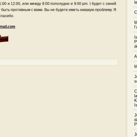
l
:00 и 12:00, или между 8:00 пополудни и 9:00 pm. I будет с синей
 быть противным с вами. Вы не будете иметь никакую проблему. Я
C
Спасибо.
M
mail.com
l
I
P
d
A
M
J
s
C
l
K
I
J
d
P
J