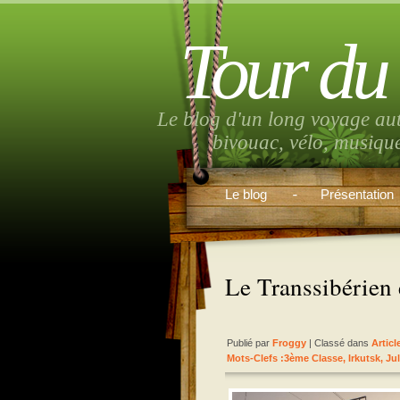
Tour du
Le blog d'un long voyage au
bivouac, vélo, musiqu
Le blog
Présentation
Le Transsibérien 
Publié par
Froggy
| Classé dans
Articl
Mots-Clefs :
3ème Classe
,
Irkutsk
,
Jul