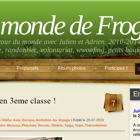
 monde de Fro
tour du monde avec Julien et Adrien. 2010-2014
e, randonnée, volontariat, wwoofing, petits bou
Préparatifs
Album-photos
Participez !
E
en 3eme classe !
7
Jul
le 
e-Vidéo
,
Asie
,
Europe
,
Invitation Au Voyage
| Publié le 25-07-2010
A re
ien
,
Moscou
,
Platzkart
,
Russie
,
Sibérie
,
Taiga
,
Train
,
Transsibérien
éco
ref
___