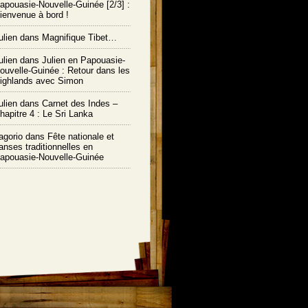
apouasie-Nouvelle-Guinée [2/3] :
ienvenue à bord !
ulien
dans
Magnifique Tibet…
ulien
dans
Julien en Papouasie-
ouvelle-Guinée : Retour dans les
ighlands avec Simon
ulien
dans
Carnet des Indes –
hapitre 4 : Le Sri Lanka
agorio dans
Fête nationale et
anses traditionnelles en
apouasie-Nouvelle-Guinée