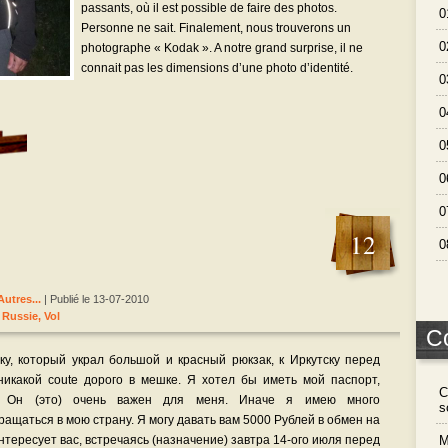
passants, où il est possible de faire des photos.
0
Personne ne sait. Finalement, nous trouverons un
0
photographe « Kodak ». A notre grand surprise, il ne
connait pas les dimensions d’une photo d’identité.
0
0
0
0
0
12
0
Autres...
| Publié le 13-07-2010
,
Russie
,
Vol
C
у, который украл большой и красный рюкзак, к Иркутску перед
никакой coute дорого в мешке. Я хотел бы иметь мой паспорт,
C
. Он (это) очень важен для меня. Иначе я имею много
s
ащаться в мою страну. Я могу давать вам 5000 Рублей в обмен на
интересует вас, встречаясь (назначение) завтра 14-ого июля перед
M