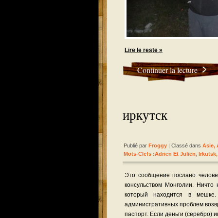
Lire le reste »
Continuer la lecture
иркутск
Publié par
Froggy
| Classé dans
Asie
,
Mots-Clefs :
Adrien Et Julien
,
Irkutsk
Это сообщение послано человек
консульством Монголии. Ничто 
который находится в мешке
административных проблем возвр
паспорт. Если деньги (серебро) 