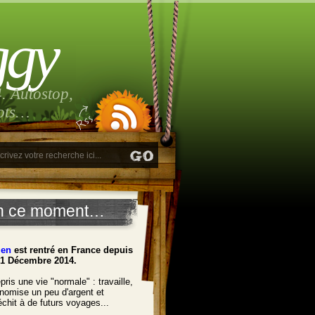
ggy
. Autostop,
lots…
n ce moment…
ien
est rentré en France depuis
21 Décembre 2014.
pris une vie "normale" : travaille,
nomise un peu d'argent et
léchit à de futurs voyages...
______________________