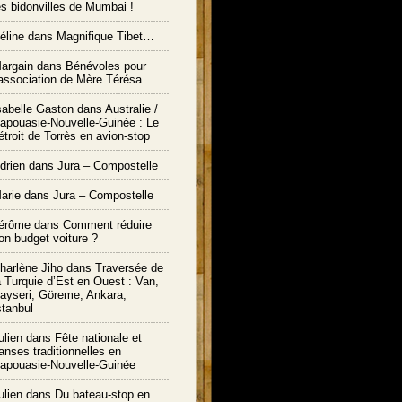
es bidonvilles de Mumbai !
éline dans
Magnifique Tibet…
argain dans
Bénévoles pour
’association de Mère Térésa
sabelle Gaston dans
Australie /
apouasie-Nouvelle-Guinée : Le
étroit de Torrès en avion-stop
drien dans
Jura – Compostelle
arie
dans
Jura – Compostelle
érôme
dans
Comment réduire
on budget voiture ?
harlène Jiho
dans
Traversée de
a Turquie d’Est en Ouest : Van,
ayseri, Göreme, Ankara,
stanbul
ulien
dans
Fête nationale et
anses traditionnelles en
apouasie-Nouvelle-Guinée
ulien
dans
Du bateau-stop en