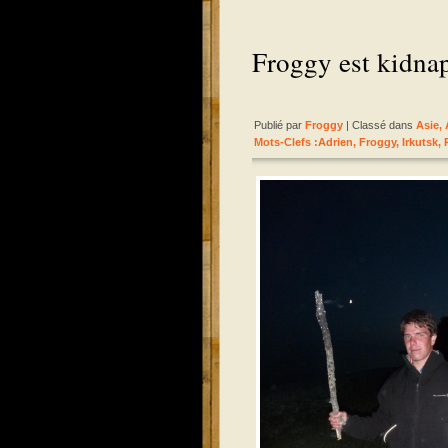
Froggy est kidn
Publié par
Froggy
| Classé dans
Asie
,
Mots-Clefs :
Adrien
,
Froggy
,
Irkutsk
,