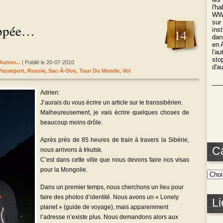
l'h
WWO
sur
appée…
ins
14
dan
en 
l'a
stop
Autres...
| Publié le 20-07-2010
d'a
Passeport
,
Russie
,
Sac-À-Dos
,
Tour Du Monde
,
Vol
___
Adrien:
J’aurais du vous écrire un article sur le transsibérien.
Malheureusement, je vais écrire quelques choses de
beaucoup moins drôle.
Après près de 85 heures de train à travers la Sibérie,
C
nous arrivons à Irkutsk.
C’est dans cette ville que nous devons faire nos visas
pour la Mongolie.
Dans un premier temps, nous cherchons un lieu pour
faire des photos d’identité. Nous avons un « Lonely
Li
planet » (guide de voyage), mais apparemment
l’adresse n’existe plus. Nous demandons alors aux