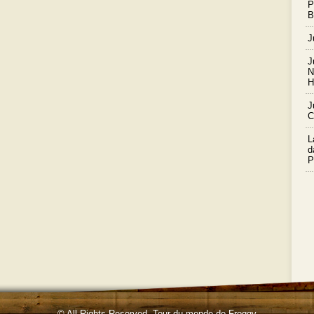
P
B
J
J
N
H
J
C
L
d
P
© All Rights Reserved.
Tour du monde de Froggy