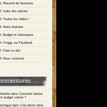
1- Résumé de l'aventure
2- Index des articles
3- Toutes les vidéos !
4- Notre itinéraire
5- Budget et statistiques
6- Froggy sur Facebook
7- Faire un don
8- Nous contacter
ommentaires
harlotte dans
Comment réduire
on budget voiture ?
echigue dans
J’irai dormir dans