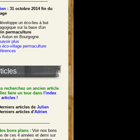
ien
: 31 octobre 2014 fin du
age
développe un éco-lieu à but
agogique sur la base d'un
din permaculture
s Autun en Bourgogne
savoir plus
 éco-village permaculture
férences
ticles
s recherchez un ancien article
llez faire un tour dans
l'index
 articles !
Derniers articles de
Julien
erniers articles d'
Adrien
_______________________
Nos bons plans :
Voir nos bons
ns de ces 4 années et demi sur
 routes du monde : rencontrer