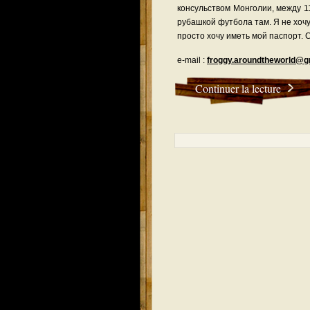
консульством Монголии, между 11
рубашкой футбола там. Я не хочу
просто хочу иметь мой паспорт. 
e-mail :
froggy.aroundtheworld@g
Continuer la lecture