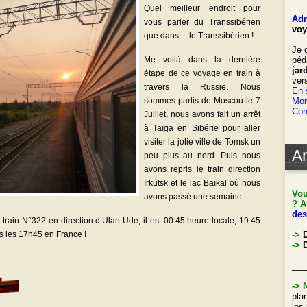
Quel meilleur endroit pour
Adr
vous parler du Transsibérien
voy
que dans… le Transsibérien !
Je 
Me voilà dans la dernière
péd
jar
étape de ce voyage en train à
ver
travers la Russie. Nous
En 
sommes partis de Moscou le 7
Mon
Con
Juillet, nous avons fait un arrêt
à Taïga en Sibérie pour aller
visiter la jolie ville de Tomsk un
Ar
peu plus au nord. Puis nous
avons repris le train direction
Irkutsk et le lac Baïkal où nous
Vou
avons passé une semaine.
? A
des
e train N°322 en direction d’Ulan-Ude, il est 00:45 heure locale, 19:45
ns les 17h45 en France !
->
->
D
___
->
pla
les