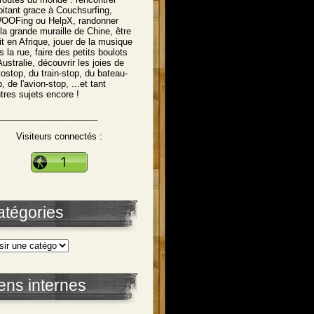
abitant grace à Couchsurfing,
OFing ou HelpX, randonner
 la grande muraille de Chine, être
tit en Afrique, jouer de la musique
s la rue, faire des petits boulots
Australie, découvrir les joies de
utostop, du train-stop, du bateau-
, de l'avion-stop, ...et tant
utres sujets encore !
____________________
Visiteurs connectés :
atégories
ens internes