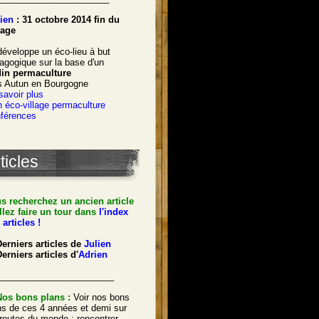
ien
: 31 octobre 2014 fin du
age
développe un éco-lieu à but
agogique sur la base d'un
din permaculture
s Autun en Bourgogne
savoir plus
 éco-village permaculture
férences
ticles
s recherchez un ancien article
llez faire un tour dans
l'index
 articles !
Derniers articles de
Julien
erniers articles d'
Adrien
_______________________
Nos bons plans :
Voir nos bons
ns de ces 4 années et demi sur
 routes du monde : rencontrer