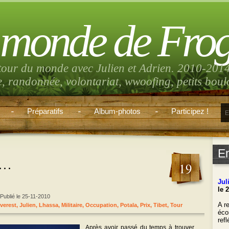
 monde de Fro
tour du monde avec Julien et Adrien. 2010-2014
e, randonnée, volontariat, wwoofing, petits bou
Préparatifs
Album-photos
Participez !
E
t…
19
Jul
le 
 Publié le 25-11-2010
A re
verest
,
Julien
,
Lhassa
,
Militaire
,
Occupation
,
Potala
,
Prix
,
Tibet
,
Tour
éco
ref
Apr
ès avoir passé du temps à trouver
___