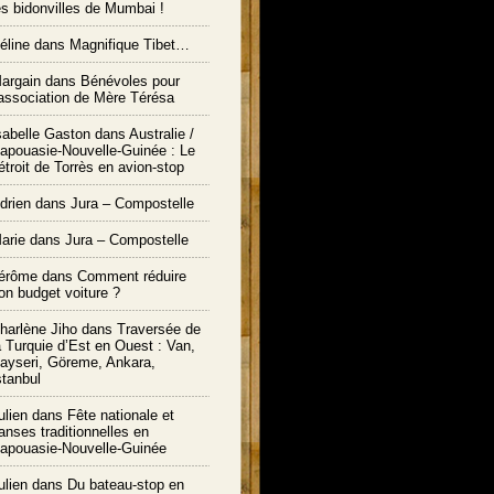
es bidonvilles de Mumbai !
éline dans
Magnifique Tibet…
argain dans
Bénévoles pour
’association de Mère Térésa
sabelle Gaston dans
Australie /
apouasie-Nouvelle-Guinée : Le
étroit de Torrès en avion-stop
drien dans
Jura – Compostelle
arie
dans
Jura – Compostelle
érôme
dans
Comment réduire
on budget voiture ?
harlène Jiho
dans
Traversée de
a Turquie d’Est en Ouest : Van,
ayseri, Göreme, Ankara,
stanbul
ulien
dans
Fête nationale et
anses traditionnelles en
apouasie-Nouvelle-Guinée
ulien
dans
Du bateau-stop en