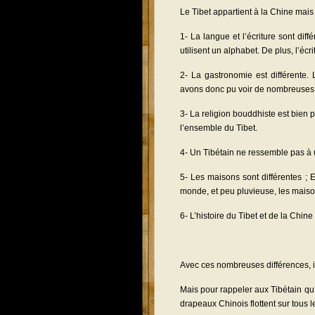
Le Tibet appartient à la Chine mais 
1- La langue et l’écriture sont dif
utilisent un alphabet. De plus, l’écri
2- La gastronomie est différente
avons donc pu voir de nombreuses
3- La religion bouddhiste est bien
l’ensemble du Tibet.
4- Un Tibétain ne ressemble pas à u
5- Les maisons sont différentes ; 
monde, et peu pluvieuse, les maison
6- L’histoire du Tibet et de la Chin
.
Avec ces nombreuses différences, il
Mais pour rappeler aux Tibétain qu’i
drapeaux Chinois flottent sur tous