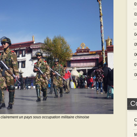
0
0
0
0
0
0
0
0
C
t clairement un pays sous occupation militaire chinoise
C
s
M