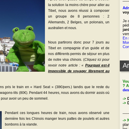
la solution la moins chère pour aller au
Adr
Tibet, nous avons réussi à composer
voy
un groupe de 8 personnes : 2
Je 
Allemands, 2 Belges, un polonais, un
péd
australien et nous.
jar
ver
En 
Nous partirons donc pour 7 jours au
Mon
Con
Tibet en compagnie d’un guide et de
nos différents permis de séjour en plus
de notre visa chinois. (
Cliquez ici pour
Ar
revoir notre article : «
Pourquoi est-il
impossible de voyager librement au
Vou
? A
ns pris le train en « Hard Seat » (38€/pers.) tandis que le reste du
des
 wagons-lits (80€). Pendant 44 heures, nous avons du dormir assis où
t, pour avoir un peu de sommeil.
->
->
D
___
Pendant ces longues heures de train, nous avons observé une
dernière fois les Chinois manger leurs pattes de poulets et autres
->
bonbons à la viande.
pla
les