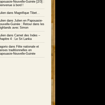
apouasie-Nouvelle-Guinée [2/3] :
ienvenue à bord !
ulien
dans
Magnifique Tibet…
ulien
dans
Julien en Papouasie-
ouvelle-Guinée : Retour dans les
ighlands avec Simon
ulien
dans
Carnet des Indes –
hapitre 4 : Le Sri Lanka
agorio dans
Fête nationale et
anses traditionnelles en
apouasie-Nouvelle-Guinée