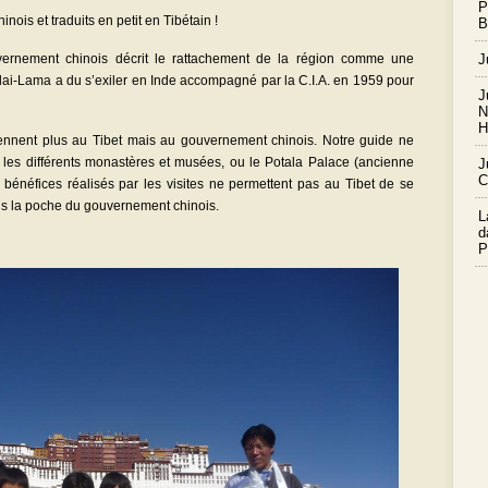
P
nois et traduits en petit en Tibétain !
B
ernement chinois décrit le rattachement de la région comme une
J
 Dalai-Lama a du s’exiler en Inde accompagné par la C.I.A. en 1959 pour
J
N
H
ennent plus au Tibet mais au gouvernement chinois. Notre guide ne
r les différents monastères et musées, ou le Potala Palace (ancienne
J
C
 bénéfices réalisés par les visites ne permettent pas au Tibet de se
ans la poche du gouvernement chinois.
L
d
P