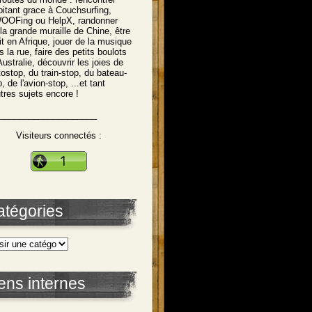
abitant grace à Couchsurfing,
OFing ou HelpX, randonner
 la grande muraille de Chine, être
tit en Afrique, jouer de la musique
s la rue, faire des petits boulots
Australie, découvrir les joies de
utostop, du train-stop, du bateau-
, de l'avion-stop, ...et tant
utres sujets encore !
____________________
Visiteurs connectés :
atégories
ens internes