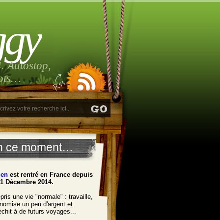
ggy
. Autostop,
lots…
n ce moment…
ien
est rentré en France depuis
21 Décembre 2014.
pris une vie "normale" : travaille,
nomise un peu d'argent et
léchit à de futurs voyages...
______________________