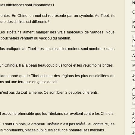
l
les différences sont importantes !
C
férentes. En Chine, un mot est représenté par un symbole. Au Tibet, ils
ture des chiffres est différente !
M
l
. Les Tibétains aiment manger des vrais morceaux de viandes. Nous
I
 boucheries vendant du yack ou du mouton.
P
d
 plus pratiquée au Tibet. Les temples et les moines sont nombreux dans
A
n Chinois. Il a la peau beaucoup plus foncé et les yeux moins bridés.
M
J
Etant donné que le Tibet est une des régions les plus ensoleillées du
s
s ont une terrasse en guise de toit.
C
e n’est pas du tout la même. Ce sont bien 2 peuples différents.
l
K
I
J
 est compréhensible que les Tibétains se révoltent contre les Chinois.
d
P
ls sont Chinois, le drapeau Tibétain n’est pas toléré ; au contraire, les
 les monuments, places publiques et sur de nombreuses maisons.
J