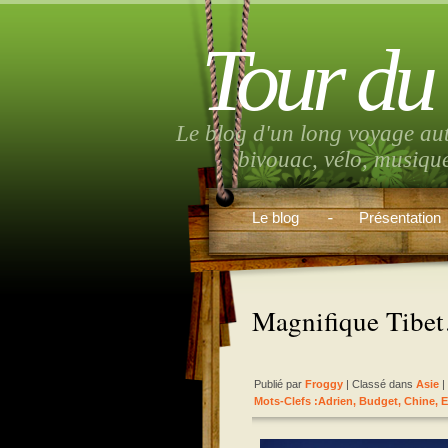
Tour du
Le blog d'un long voyage au
bivouac, vélo, musiqu
Le blog
Présentation
Magnifique Tibe
Publié par
Froggy
| Classé dans
Asie
|
Mots-Clefs :
Adrien
,
Budget
,
Chine
,
E