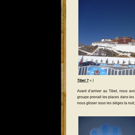
Tibet ?
» )
Avant d’arriver au Tibet, nous avo
groupe prenait les places dans les
nous glisser sous les sièges la nui