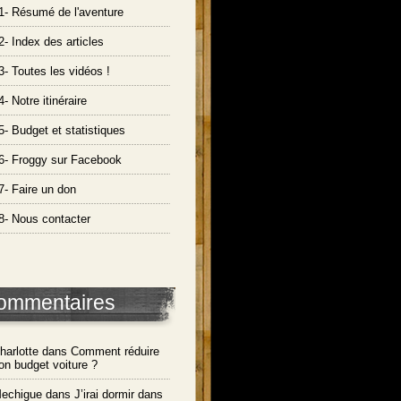
1- Résumé de l'aventure
2- Index des articles
3- Toutes les vidéos !
4- Notre itinéraire
5- Budget et statistiques
6- Froggy sur Facebook
7- Faire un don
8- Nous contacter
ommentaires
harlotte dans
Comment réduire
on budget voiture ?
echigue dans
J’irai dormir dans