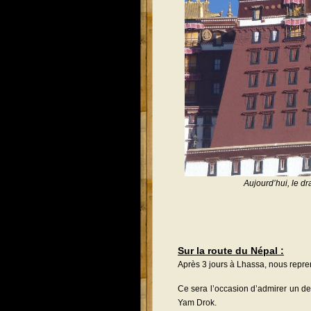
Aujourd’hui, le d
Sur la route du Népal :
Après 3 jours à Lhassa, nous repren
Ce sera l’occasion d’admirer un des
Yam Drok.