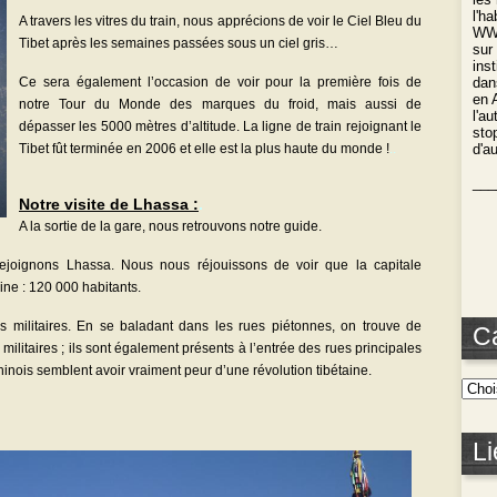
l'h
A travers les vitres du train, nous apprécions de voir le Ciel Bleu du
WWO
Tibet après les semaines passées sous un ciel gris…
sur
ins
Ce sera également l’occasion de voir pour la première fois de
dan
en 
notre Tour du Monde des marques du froid, mais aussi de
l'a
dépasser les 5000 mètres d’altitude. La ligne de train rejoignant le
stop
Tibet fût terminée en 2006 et elle est la plus haute du monde !
..
d'a
___
Notre visite de Lhassa :
.
A la sortie de la gare, nous retrouvons notre guide.
joignons Lhassa. Nous nous réjouissons de voir que la capitale
aine : 120 000 habitants.
s militaires. En se baladant dans les rues piétonnes, on trouve de
C
militaires ; ils sont également présents à l’entrée des rues principales
hinois semblent avoir vraiment peur d’une révolution tibétaine.
Li