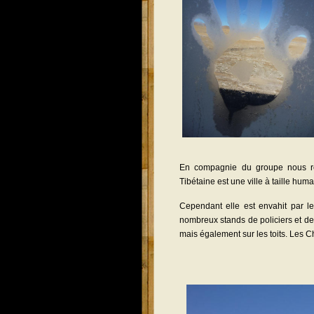
En compagnie du groupe nous re
Tibétaine est une ville à taille hum
Cependant elle est envahit par le
nombreux stands de policiers et de 
mais également sur les toits. Les C