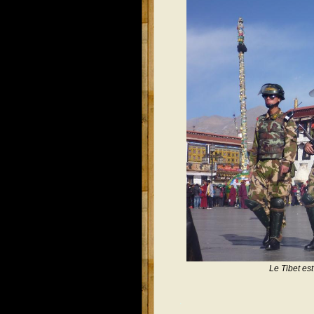
Le Tibet es
.