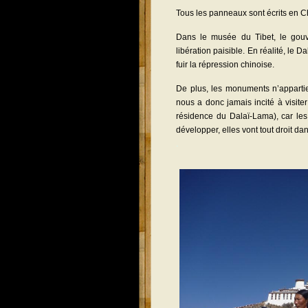
Tous les panneaux sont écrits en Chi
Dans le musée du Tibet, le gouv
libération paisible. En réalité, le
fuir la répression chinoise.
De plus, les monuments n’apparti
nous a donc jamais incité à visite
résidence du Dalaï-Lama), car les
développer, elles vont tout droit d
.